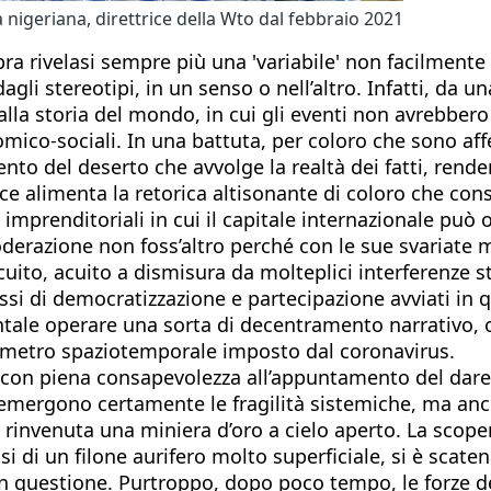
nigeriana, direttrice della Wto dal febbraio 2021
a rivelasi sempre più una 'variabile' non facilmente 
 stereotipi, in un senso o nell’altro. Infatti, da una
alla storia del mondo, in cui gli eventi non avrebbero
omico-sociali. In una battuta, per coloro che sono af
ento del deserto che avvolge la realtà dei fatti, rende
vece alimenta la retorica altisonante di coloro che co
 imprenditoriali in cui il capitale internazionale pu
razione non foss’altro perché con le sue svariate mat
to, acuito a dismisura da molteplici interferenze str
ocessi di democratizzazione e partecipazione avviati i
ale operare una sorta di decentramento narrativo, o
erimetro spaziotemporale imposto dal coronavirus.
on piena consapevolezza all’appuntamento del dare e
mergono certamente le fragilità sistemiche, ma anche
ta rinvenuta una miniera d’oro a cielo aperto. La sco
i di un filone aurifero molto superficiale, si è scaten
in questione. Purtroppo, dopo poco tempo, le forze de