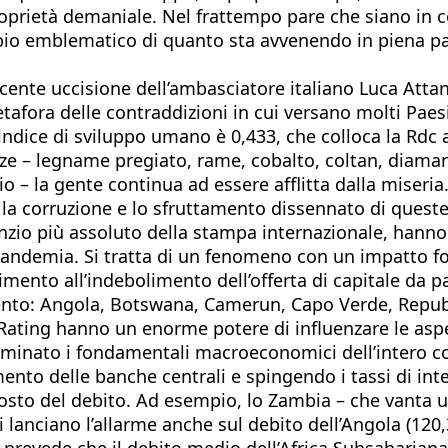
rietà demaniale. Nel frattempo pare che siano in cors
io emblematico di quanto sta avvenendo in piena pan
ecente uccisione dell’ambasciatore italiano Luca Attana
ora delle contraddizioni in cui versano molti Paesi afr
l’indice di sviluppo umano è 0,433, che colloca la Rdc 
ze – legname pregiato, rame, cobalto, coltan, diamant
 – la gente continua ad essere afflitta dalla miseria
 la corruzione e lo sfruttamento dissennato di queste 
enzio più assoluto della stampa internazionale, hann
a pandemia. Si tratta di un fenomeno con un impatto 
mento all’indebolimento dell’offerta di capitale da par
amento: Angola, Botswana, Camerun, Capo Verde, Repu
Rating hanno un enorme potere di influenzare le aspet
o minato i fondamentali macroeconomici dell’intero co
nto delle banche centrali e spingendo i tassi di inte
costo del debito. Ad esempio, lo Zambia – che vanta u
sti lanciano l’allarme anche sul debito dell’Angola (12
prevede che il debito medio dell’Africa Subsahariana 