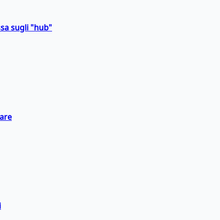
sa sugli "hub"
eare
i