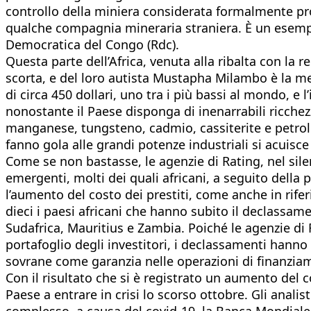
controllo della miniera considerata formalmente prop
qualche compagnia mineraria straniera. È un esemp
Democratica del Congo (Rdc).
Questa parte dell’Africa, venuta alla ribalta con la r
scorta, e del loro autista Mustapha Milambo è la metaf
di circa 450 dollari, uno tra i più bassi al mondo, e 
nonostante il Paese disponga di inenarrabili ricchez
manganese, tungsteno, cadmio, cassiterite e petrolio
fanno gola alle grandi potenze industriali si acuisce
Come se non bastasse, le agenzie di Rating, nel sil
emergenti, molti dei quali africani, a seguito dell
l’aumento del costo dei prestiti, come anche in riferi
dieci i paesi africani che hanno subito il declass
Sudafrica, Mauritius e Zambia. Poiché le agenzie di 
portafoglio degli investitori, i declassamenti hann
sovrane come garanzia nelle operazioni di finanziame
Con il risultato che si è registrato un aumento del 
Paese a entrare in crisi lo scorso ottobre. Gli anali
complesso, a causa del covid-19, la Banca Mondiale 