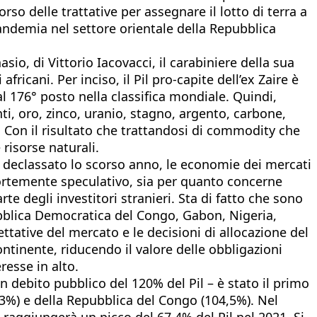
o delle trattative per assegnare il lotto di terra a
demia nel settore orientale della Repubblica
sio, di Vittorio Iacovacci, il carabiniere della sua
icani. Per inciso, il Pil pro-capite dell’ex Zaire è
al 176° posto nella classifica mondiale. Quindi,
i, oro, zinco, uranio, stagno, argento, carbone,
. Con il risultato che trattandosi di commodity che
risorse naturali.
o declassato lo scorso anno, le economie dei mercati
fortemente speculativo, sia per quanto concerne
te degli investitori stranieri. Sta di fatto che sono
bblica Democratica del Congo, Gabon, Nigeria,
tative del mercato e le decisioni di allocazione del
ntinente, riducendo il valore delle obbligazioni
resse in alto.
n debito pubblico del 120% del Pil – è stato il primo
0,3%) e della Repubblica del Congo (104,5%). Nel
raggiungerà un picco del 67,4% del Pil nel 2021. Si