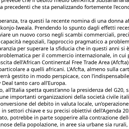
 precedenti che sta penalizzando fortemente l’economi
speranza, tra questi la recente nomina di una donna af
konjo-Iweala. Prendendo lo spunto dagli effetti rece
avviare un nuovo corso negli scambi commerciali, prec
e capacità negoziali, l’approccio pragmatico a problem
anzia per superare la sfiducia che in questi anni si 
oblematica per il commercio internazionale, in cui p
ita dell’African Continental Free Trade Area (Afcfta
articolare a quelli africani. L’Afcfta, almeno sulla car
e verrà gestito in modo perspicace, con l’indispensabi
Deal tanto caro all’Europa.
all’Italia spetta quest’anno la presidenza del G20, s
une importanti organizzazioni della società civile ita
conversione del debito in valuta locale, un’operazione
 in settori chiave e su precisi obiettivi dell’Agenda 2
ato, potrebbe in parte sopperire alla contrazione delle
ose della popolazione, in aree sia urbane sia rurali, s