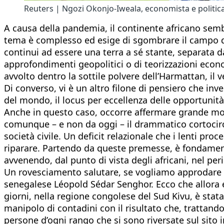
Reuters | Ngozi Okonjo-Iweala, economista e politica 
A causa della pandemia, il continente africano sembr
tema è complesso ed esige di sgombrare il campo dagli
continui ad essere una terra a sé stante, separata d
approfondimenti geopolitici o di teorizzazioni econ
avvolto dentro la sottile polvere dell’Harmattan, il v
Di converso, vi è un altro filone di pensiero che in
del mondo, il locus per eccellenza delle opportunità
Anche in questo caso, occorre affermare grande mode
comunque – e non da oggi – il drammatico cortocircui
società civile. Un deficit relazionale che i lenti pr
riparare. Partendo da queste premesse, è fondament
avvenendo, dal punto di vista degli africani, nel p
Un rovesciamento salutare, se vogliamo approdare c
senegalese Léopold Sédar Senghor. Ecco che allora e
giorni, nella regione congolese del Sud Kivu, è sta
manipolo di contadini con il risultato che, trattandos
persone d’ogni rango che si sono riversate sul sito 