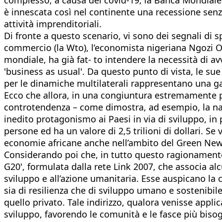
è innescata così nel continente una recessione senza
attività imprenditoriali.
Di fronte a questo scenario, vi sono dei segnali di 
commercio (la Wto), l’economista nigeriana Ngozi O
mondiale, ha già fat- to intendere la necessità di 
'business as usual'. Da questo punto di vista, le su
per le dinamiche multilaterali rappresentano una gar
Ecco che allora, in una congiuntura estremamente pr
controtendenza – come dimostra, ad esempio, la nasc
inedito protagonismo ai Paesi in via di sviluppo, in p
persone ed ha un valore di 2,5 trilioni di dollari. S
economie africane anche nell’ambito del Green New 
Considerando poi che, in tutto questo ragionamento, 
G20', formulata dalla rete Link 2007, che associa alc
sviluppo e all’azione umanitaria. Esse auspicano la 
sia di resilienza che di sviluppo umano e sostenibile
quello privato. Tale indirizzo, qualora venisse applic
sviluppo, favorendo le comunità e le fasce più bisogn