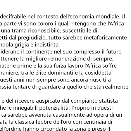
decifrabile nel contesto dell’economia mondiale. Il
 parte vi sono coloro i quali ritengono che l’Africa
 una trama riconoscibile, suscettibile di
fetti dal pregiudizio, tutto sarebbe metaforicamente
ndola grigia e indistinta.
nsiderano il continente nel suo complesso il futuro
ò ottenere la migliore remunerazione di sempre.
erie prime e la sua forza lavoro l’Africa soffre
aniere, tra le élite dominanti e la cosiddetta
n questi anni non sempre sono ancora riusciti a
ssia tentare di guardare a quello che sta realmente
 del ricevere auspicato dal compianto statista
 le innegabili potenzialità. Proprio in questi
perta sarebbe avvenuta casualmente ad opera di un
ata la classica febbre dell’oro con centinaia di
ll’ordine hanno circondato la zona e preso il