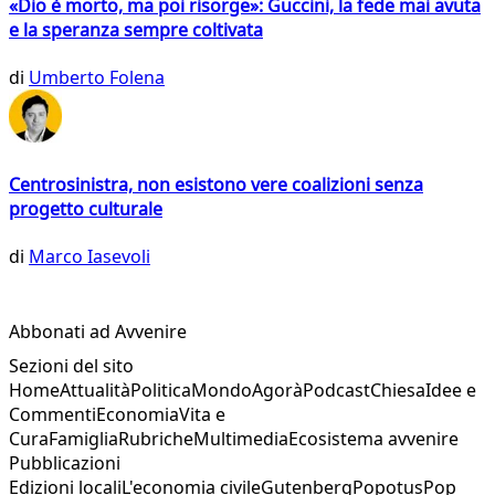
«Dio è morto, ma poi risorge»: Guccini, la fede mai avuta
e la speranza sempre coltivata
di
Umberto Folena
Centrosinistra, non esistono vere coalizioni senza
progetto culturale
di
Marco Iasevoli
Abbonati ad Avvenire
Sezioni del sito
Home
Attualità
Politica
Mondo
Agorà
Podcast
Chiesa
Idee e
Commenti
Economia
Vita e
Cura
Famiglia
Rubriche
Multimedia
Ecosistema avvenire
Pubblicazioni
Edizioni locali
L'economia civile
Gutenberg
Popotus
Pop