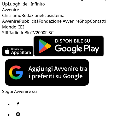
Up
Luoghi dell'Infinito
Avvenire
Chi siamo
Redazione
Ecosistema
Avvenire
Pubblicità
Fondazione Avvenire
Shop
Contatti
Mondo CEI
SIR
Radio InBlu
TV2000
FISC
Segui Avvenire su