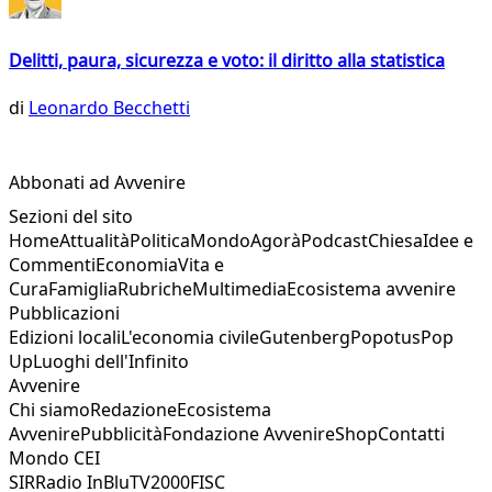
Delitti, paura, sicurezza e voto: il diritto alla statistica
di
Leonardo Becchetti
Abbonati ad Avvenire
Sezioni del sito
Home
Attualità
Politica
Mondo
Agorà
Podcast
Chiesa
Idee e
Commenti
Economia
Vita e
Cura
Famiglia
Rubriche
Multimedia
Ecosistema avvenire
Pubblicazioni
Edizioni locali
L'economia civile
Gutenberg
Popotus
Pop
Up
Luoghi dell'Infinito
Avvenire
Chi siamo
Redazione
Ecosistema
Avvenire
Pubblicità
Fondazione Avvenire
Shop
Contatti
Mondo CEI
SIR
Radio InBlu
TV2000
FISC