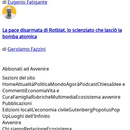
di
Eugenio Fatigante
La pace disarmata di Rotblat, lo scienziato che lasciò la
bomba atomica
di
Gerolamo Fazzini
Abbonati ad Avvenire
Sezioni del sito
Home
Attualità
Politica
Mondo
Agorà
Podcast
Chiesa
Idee e
Commenti
Economia
Vita e
Cura
Famiglia
Rubriche
Multimedia
Ecosistema avvenire
Pubblicazioni
Edizioni locali
L'economia civile
Gutenberg
Popotus
Pop
Up
Luoghi dell'Infinito
Avvenire
Chi siamo
Redazione
Ecosistema