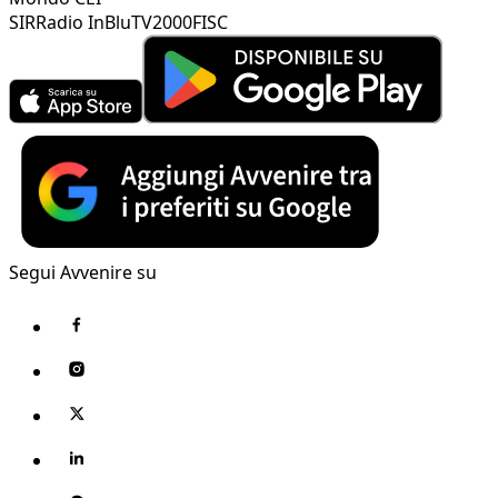
SIR
Radio InBlu
TV2000
FISC
Segui Avvenire su