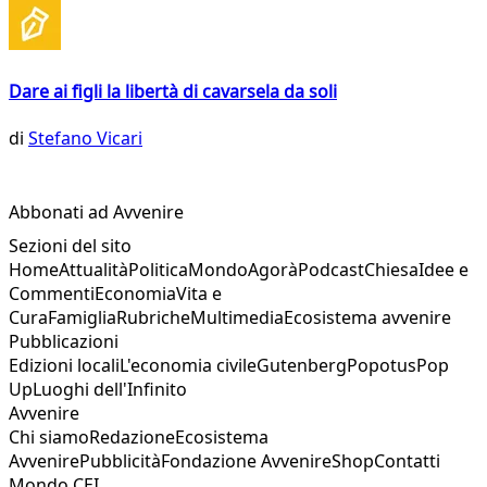
Dare ai figli la libertà di cavarsela da soli
di
Stefano Vicari
Abbonati ad Avvenire
Sezioni del sito
Home
Attualità
Politica
Mondo
Agorà
Podcast
Chiesa
Idee e
Commenti
Economia
Vita e
Cura
Famiglia
Rubriche
Multimedia
Ecosistema avvenire
Pubblicazioni
Edizioni locali
L'economia civile
Gutenberg
Popotus
Pop
Up
Luoghi dell'Infinito
Avvenire
Chi siamo
Redazione
Ecosistema
Avvenire
Pubblicità
Fondazione Avvenire
Shop
Contatti
Mondo CEI