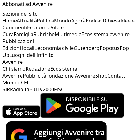
Abbonati ad Avvenire
Sezioni del sito
Home
Attualità
Politica
Mondo
Agorà
Podcast
Chiesa
Idee e
Commenti
Economia
Vita e
Cura
Famiglia
Rubriche
Multimedia
Ecosistema avvenire
Pubblicazioni
Edizioni locali
L'economia civile
Gutenberg
Popotus
Pop
Up
Luoghi dell'Infinito
Avvenire
Chi siamo
Redazione
Ecosistema
Avvenire
Pubblicità
Fondazione Avvenire
Shop
Contatti
Mondo CEI
SIR
Radio InBlu
TV2000
FISC