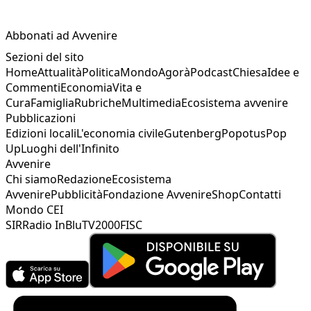
Abbonati ad Avvenire
Sezioni del sito
Home
Attualità
Politica
Mondo
Agorà
Podcast
Chiesa
Idee e
Commenti
Economia
Vita e
Cura
Famiglia
Rubriche
Multimedia
Ecosistema avvenire
Pubblicazioni
Edizioni locali
L'economia civile
Gutenberg
Popotus
Pop
Up
Luoghi dell'Infinito
Avvenire
Chi siamo
Redazione
Ecosistema
Avvenire
Pubblicità
Fondazione Avvenire
Shop
Contatti
Mondo CEI
SIR
Radio InBlu
TV2000
FISC