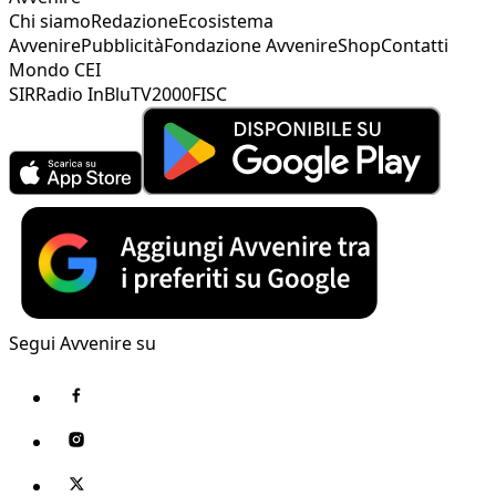
Chi siamo
Redazione
Ecosistema
Avvenire
Pubblicità
Fondazione Avvenire
Shop
Contatti
Mondo CEI
SIR
Radio InBlu
TV2000
FISC
Segui Avvenire su