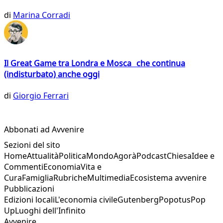
di
Marina Corradi
Il Great Game tra Londra e Mosca che continua
(indisturbato) anche oggi
di
Giorgio Ferrari
Abbonati ad Avvenire
Sezioni del sito
Home
Attualità
Politica
Mondo
Agorà
Podcast
Chiesa
Idee e
Commenti
Economia
Vita e
Cura
Famiglia
Rubriche
Multimedia
Ecosistema avvenire
Pubblicazioni
Edizioni locali
L'economia civile
Gutenberg
Popotus
Pop
Up
Luoghi dell'Infinito
Avvenire