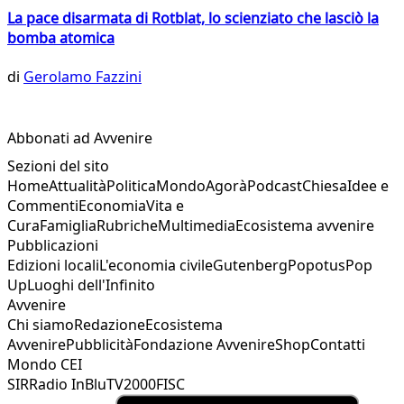
La pace disarmata di Rotblat, lo scienziato che lasciò la
bomba atomica
di
Gerolamo Fazzini
Abbonati ad Avvenire
Sezioni del sito
Home
Attualità
Politica
Mondo
Agorà
Podcast
Chiesa
Idee e
Commenti
Economia
Vita e
Cura
Famiglia
Rubriche
Multimedia
Ecosistema avvenire
Pubblicazioni
Edizioni locali
L'economia civile
Gutenberg
Popotus
Pop
Up
Luoghi dell'Infinito
Avvenire
Chi siamo
Redazione
Ecosistema
Avvenire
Pubblicità
Fondazione Avvenire
Shop
Contatti
Mondo CEI
SIR
Radio InBlu
TV2000
FISC