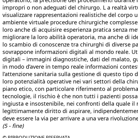
impropri o non adeguati del chirurgo. L a realtà vir
visualizzare rappresentazioni realistiche del corpo u
ambiente virtuale procedure chirurgiche complesse
loro anche di acquisire esperienza pratica senza met
migliorare la loro abilità operatoria, ma anche di 
lo scambio di conoscenze tra chirurghi di diverse pa
sovrappone informazioni digitali al mondo reale. Utili
digitali – immagini diagnostiche, dati del malato, g
in modo d’avere in tempo reale informazioni contestu
l’attenzione sanitaria sulla gestione di questo tipo 
loro potenzialità operative nei vari settori della ch
piano etico, con particolare riferimento al problema
tecnologie, il rischio è che non tutti i pazienti pos
ingiusta e insostenibile, nei confronti della quale 
legittimamente diritto di aspirare, indipendentemen
deve essere la via per arrivare a una vera rivoluzion
(5 - fine)
© RIPRODUZIONE RISERVATA