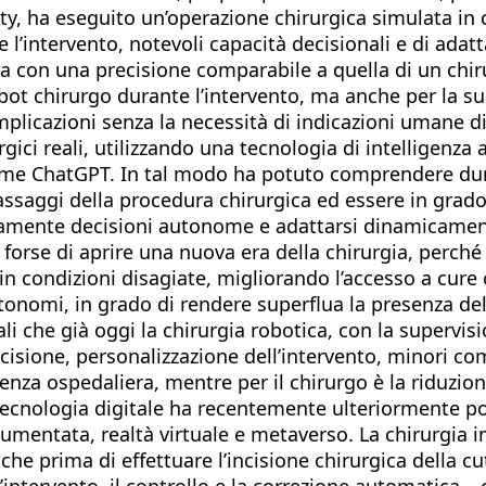
sity, ha eseguito un’operazione chirurgica simulata 
te l’intervento, notevoli capacità decisionali e di ad
lea con una precisione comparabile a quella di un ch
obot chirurgo durante l’intervento, ma anche per la s
mplicazioni senza la necessità di indicazioni umane di
urgici reali, utilizzando una tecnologia di intelligenza 
 come ChatGPT. In tal modo ha potuto comprendere du
ssaggi della procedura chirurgica ed essere in grado 
amente decisioni autonome e adattarsi dinamicamente
forse di aprire una nuova era della chirurgia, perché
n condizioni disagiate, migliorando l’accesso a cure 
 autonomi, in grado di rendere superflua la presenza
li che già oggi la chirurgia robotica, con la supervisi
ecisione, personalizzazione dell’intervento, minori co
genza ospedaliera, mentre per il chirurgo è la riduzion
cnologia digitale ha recentemente ulteriormente pote
aumentata, realtà virtuale e metaverso. La chirurgia 
e prima di effettuare l’incisione chirurgica della c
’intervento, il controllo e la correzione automatica –