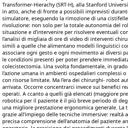
Transformer-Hierachy (SRT-H), alla Stanford Univer
in atto, anche di fronte a possibili imprevisti duran
simulatore, eseguendo la rimozione di una cistifel
rivoluzione: non solo per la totale autonomia del r
situazione e d’intervenire per risolvere eventuali co
l’analisi di migliaia di ore di video di interventi chir
simili a quelle che alimentano modelli linguistici
associare ogni gesto e ogni movimento ai diversi pa
le condizioni presenti per poter prendere immediat
colecistectomia. Una svolta fondamentale, in grado 
l’azione umana in ambienti ospedalieri complessi o i
con risorse limitate. Ma l’era dei chirurghi- robot
arrivata. Occorre concentrarci invece sui benefici rea
operati. A ccanto a quelli già elencati (maggiore pr
robotica per il paziente è il più breve periodo di de
una migliore prestazione ergonomica generale. La te
grazie all’impiego delle tecniche immersive: realtà 
precisa comprensione dell’anatomia del paziente anch
operatorio, la precisione dei procedimenti durante l