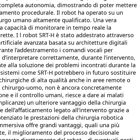
in completa autonomia, dimostrando di poter mettere
attamento procedurale. Il robot ha operato su un
irurgo umano altamente qualificato. Una vera
ua capacità di monitorare in tempo reale la
rette. I l robot SRT-H è stato addestrato attraverso
artificiale avanzata basata su architetture digitali
rante l’addestramento i comandi vocali per
d’interpretare correttamente, durante l’intervento,
 alla soluzione dei problemi incontrati durante la
 sistemi come SRT-H potrebbero in futuro sostituire
chirurgiche di alta qualità anche in aree remote o
 del chirurgo-uomo, non è ancora concretamente
one e il controllo umani, riesce a dare ai malati
mplicanze) un ulteriore vantaggio della chirurgia
e dell’affaticamento legato all’intervento grazie a
nziato le prestazioni della chirurgia robotica
immersiva offre grandi vantaggi, quali una più
ute, il miglioramento del processo decisionale
 operate direttamente dal robot – di eventuali gesti