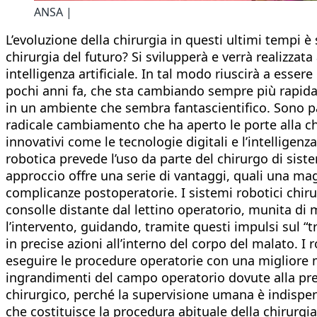
ANSA |
L’evoluzione della chirurgia in questi ultimi tempi è
chirurgia del futuro? Si svilupperà e verrà realizzat
intelligenza artificiale. In tal modo riuscirà a ess
pochi anni fa, che sta cambiando sempre più rapida
in un ambiente che sembra fantascientifico. Sono pass
radicale cambiamento che ha aperto le porte alla chi
innovativi come le tecnologie digitali e l’intelligenza
robotica prevede l’uso da parte del chirurgo di siste
approccio offre una serie di vantaggi, quali una mag
complicanze postoperatorie. I sistemi robotici chirur
consolle distante dal lettino operatorio, munita di 
l’intervento, guidando, tramite questi impulsi sul “
in precise azioni all’interno del corpo del malato. I 
eseguire le procedure operatorie con una migliore m
ingrandimenti del campo operatorio dovute alla pre
chirurgico, perché la supervisione umana è indispens
che costituisce la procedura abituale della chirurgi