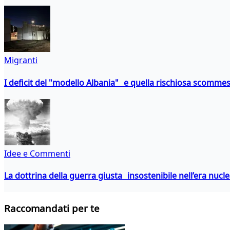
Migranti
I deficit del "modello Albania" e quella rischiosa scommes
Idee e Commenti
La dottrina della guerra giusta insostenibile nell’era nucl
Raccomandati per te