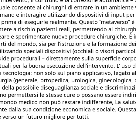
tuale consente ai chirurghi di entrare in un ambiente
mano e interagire utilizzando dispositivi di input per
 prima di eseguirle realmente. Questo “metaverso” è
tere a rischio pazienti reali, permettendo ai chirurgh
ideare e sperimentare nuove procedure chirurgiche. È 
rti del mondo, sia per l’istruzione e la formazione de
zzando speciali dispositivi (occhiali o visori particol
uide procedurali – direttamente sulla superficie corp
ali per la buona esecuzione dell’intervento. L’ uso de
di tecnologia: non solo sul piano applicativo, legato a
irurgia (generale, ortopedica, urologica, ginecologica
 della possibile diseguaglianza sociale e discriminaz
sano permettersi le stesse cure o possano essere indir
il mondo medico non può restare indifferente, La salu
te dalla sua condizione economica e sociale. Questa 
e verso un futuro migliore per tutti.