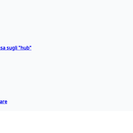
sa sugli "hub"
eare