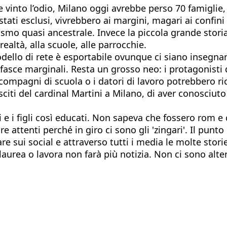
se vinto l’odio, Milano oggi avrebbe perso 70 famigli
 stati esclusi, vivrebbero ai margini, magari ai confi
smo quasi ancestrale. Invece la piccola grande storia
realtà, alla scuole, alle parrocchie.
ello di rete è esportabile ovunque ci siano insegnanti
 fasce marginali. Resta un grosso neo: i protagonisti 
 compagni di scuola o i datori di lavoro potrebbero 
asciti del cardinal Martini a Milano, di aver conosci
 e i figli così educati. Non sapeva che fossero rom e 
 attenti perché in giro ci sono gli 'zingari'. Il pun
e sui social e attraverso tutti i media le molte stori
si laurea o lavora non farà più notizia. Non ci sono 