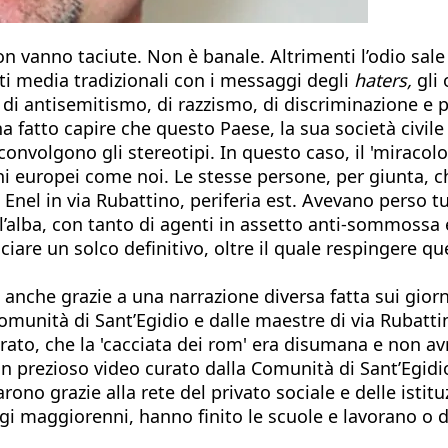
n vanno taciute. Non è banale. Altrimenti l’odio sale s
lti media tradizionali con i messaggi degli
haters,
gli 
i di antisemitismo, di razzismo, di discriminazione e p
a fatto capire che questo Paese, la sua società civile
convolgono gli stereotipi. In questo caso, il 'miracolo
ni europei come noi. Le stesse persone, per giunta, c
el in via Rubattino, periferia est. Avevano perso tutt
ll’alba, con tanto di agenti in assetto anti-sommossa
are un solco definitivo, oltre il quale respingere qu
anche grazie a una narrazione diversa fatta sui giornal
munità di Sant’Egidio e dalle maestre di via Rubattin
rato, che la 'cacciata dei rom' era disumana e non avr
Un prezioso video curato dalla Comunità di Sant’Egid
no grazie alla rete del privato sociale e delle istitu
gi maggiorenni, hanno finito le scuole e lavorano o d