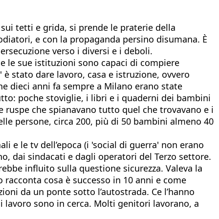
ui tetti e grida, si prende le praterie della
odiatori, e con la propaganda persino disumana. È
ersecuzione verso i diversi e i deboli.
 e le sue istituzioni sono capaci di compiere
' è stato dare lavoro, casa e istruzione, ovvero
he dieci anni fa sempre a Milano erano state
o: poche stoviglie, i libri e i quaderni dei bambini
 e ruspe che spianavano tutto quel che trovavano e i
elle persone, circa 200, più di 50 bambini almeno 40
i e le tv dell’epoca (i 'social di guerra' non erano
o, dai sindacati e dagli operatori del Terzo settore.
ebbe influito sulla questione sicurezza. Valeva la
io racconta cosa è successo in 10 anni e come
zioni da un ponte sotto l’autostrada. Ce l’hanno
i lavoro sono in cerca. Molti genitori lavorano, a