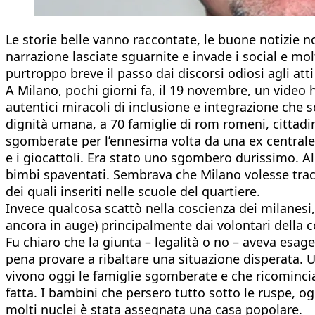
Le storie belle vanno raccontate, le buone notizie no
narrazione lasciate sguarnite e invade i social e mo
purtroppo breve il passo dai discorsi odiosi agli att
A Milano, pochi giorni fa, il 19 novembre, un video h
autentici miracoli di inclusione e integrazione che s
dignità umana, a 70 famiglie di rom romeni, cittadi
sgomberate per l’ennesima volta da una ex centrale En
e i giocattoli. Era stato uno sgombero durissimo. A
bimbi spaventati. Sembrava che Milano volesse tracci
dei quali inseriti nelle scuole del quartiere.
Invece qualcosa scattò nella coscienza dei milanesi, 
ancora in auge) principalmente dai volontari della co
Fu chiaro che la giunta – legalità o no – aveva esage
pena provare a ribaltare una situazione disperata. 
vivono oggi le famiglie sgomberate e che ricominciaro
fatta. I bambini che persero tutto sotto le ruspe, og
molti nuclei è stata assegnata una casa popolare.