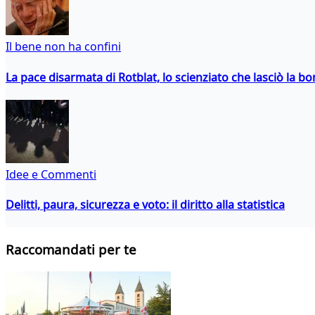
Il bene non ha confini
La pace disarmata di Rotblat, lo scienziato che lasciò la 
Idee e Commenti
Delitti, paura, sicurezza e voto: il diritto alla statistica
Raccomandati per te