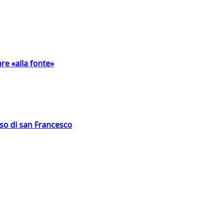
are «alla fonte»
oso di san Francesco