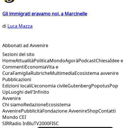
Gli immigrati eravamo noi, a Marcinelle
di
Luca Mazza
Abbonati ad Avvenire
Sezioni del sito
Home
Attualità
Politica
Mondo
Agorà
Podcast
Chiesa
Idee e
Commenti
Economia
Vita e
Cura
Famiglia
Rubriche
Multimedia
Ecosistema avvenire
Pubblicazioni
Edizioni locali
L'economia civile
Gutenberg
Popotus
Pop
Up
Luoghi dell'Infinito
Avvenire
Chi siamo
Redazione
Ecosistema
Avvenire
Pubblicità
Fondazione Avvenire
Shop
Contatti
Mondo CEI
SIR
Radio InBlu
TV2000
FISC