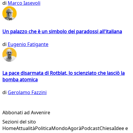
di
Marco Iasevoli
Un palazzo che è un simbolo dei paradossi all'italiana
di
Eugenio Fatigante
La pace disarmata di Rotblat, lo scienziato che lasciò la
bomba atomica
di
Gerolamo Fazzini
Abbonati ad Avvenire
Sezioni del sito
Home
Attualità
Politica
Mondo
Agorà
Podcast
Chiesa
Idee e