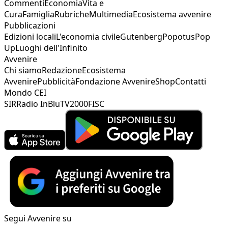
Commenti
Economia
Vita e
Cura
Famiglia
Rubriche
Multimedia
Ecosistema avvenire
Pubblicazioni
Edizioni locali
L'economia civile
Gutenberg
Popotus
Pop
Up
Luoghi dell'Infinito
Avvenire
Chi siamo
Redazione
Ecosistema
Avvenire
Pubblicità
Fondazione Avvenire
Shop
Contatti
Mondo CEI
SIR
Radio InBlu
TV2000
FISC
Segui Avvenire su