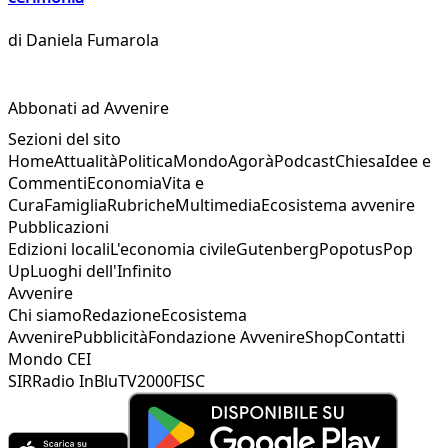
di
Daniela Fumarola
Abbonati ad Avvenire
Sezioni del sito
Home
Attualità
Politica
Mondo
Agorà
Podcast
Chiesa
Idee e
Commenti
Economia
Vita e
Cura
Famiglia
Rubriche
Multimedia
Ecosistema avvenire
Pubblicazioni
Edizioni locali
L'economia civile
Gutenberg
Popotus
Pop
Up
Luoghi dell'Infinito
Avvenire
Chi siamo
Redazione
Ecosistema
Avvenire
Pubblicità
Fondazione Avvenire
Shop
Contatti
Mondo CEI
SIR
Radio InBlu
TV2000
FISC