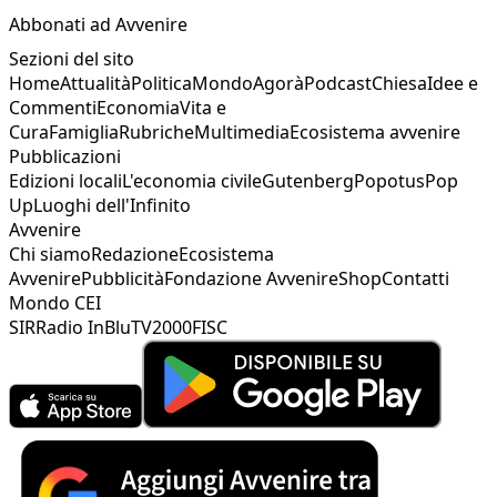
Abbonati ad Avvenire
Sezioni del sito
Home
Attualità
Politica
Mondo
Agorà
Podcast
Chiesa
Idee e
Commenti
Economia
Vita e
Cura
Famiglia
Rubriche
Multimedia
Ecosistema avvenire
Pubblicazioni
Edizioni locali
L'economia civile
Gutenberg
Popotus
Pop
Up
Luoghi dell'Infinito
Avvenire
Chi siamo
Redazione
Ecosistema
Avvenire
Pubblicità
Fondazione Avvenire
Shop
Contatti
Mondo CEI
SIR
Radio InBlu
TV2000
FISC