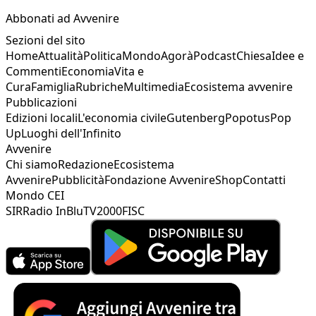
Abbonati ad Avvenire
Sezioni del sito
Home
Attualità
Politica
Mondo
Agorà
Podcast
Chiesa
Idee e
Commenti
Economia
Vita e
Cura
Famiglia
Rubriche
Multimedia
Ecosistema avvenire
Pubblicazioni
Edizioni locali
L'economia civile
Gutenberg
Popotus
Pop
Up
Luoghi dell'Infinito
Avvenire
Chi siamo
Redazione
Ecosistema
Avvenire
Pubblicità
Fondazione Avvenire
Shop
Contatti
Mondo CEI
SIR
Radio InBlu
TV2000
FISC