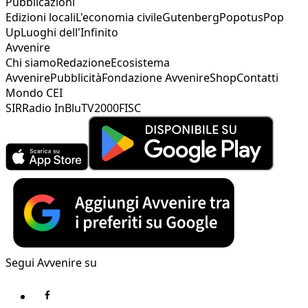
Pubblicazioni
Edizioni locali
L'economia civile
Gutenberg
Popotus
Pop
Up
Luoghi dell'Infinito
Avvenire
Chi siamo
Redazione
Ecosistema
Avvenire
Pubblicità
Fondazione Avvenire
Shop
Contatti
Mondo CEI
SIR
Radio InBlu
TV2000
FISC
Segui Avvenire su