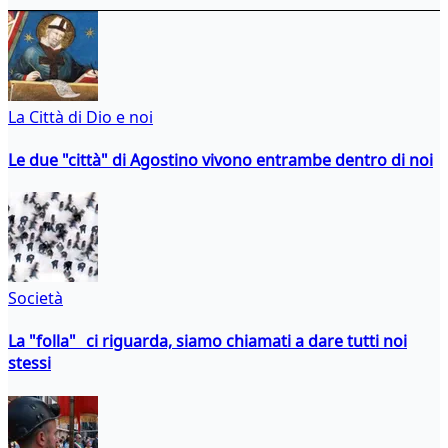
La Città di Dio e noi
Le due "città" di Agostino vivono entrambe dentro di noi
Società
La "folla" ci riguarda, siamo chiamati a dare tutti noi
stessi