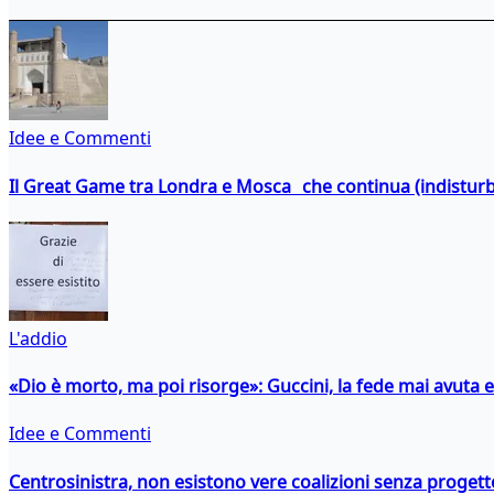
Idee e Commenti
Il Great Game tra Londra e Mosca che continua (indistur
L'addio
«Dio è morto, ma poi risorge»: Guccini, la fede mai avuta 
Idee e Commenti
Centrosinistra, non esistono vere coalizioni senza progett