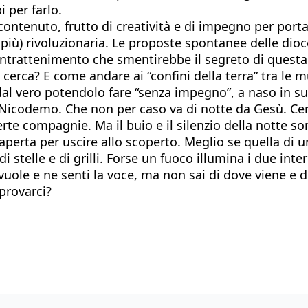
 per farlo.
contenuto, frutto di creatività e di impegno per porta
ù) rivoluzionaria. Le proposte spontanee delle dioces
ntrattenimento che smentirebbe il segreto di questa i
erca? E come andare ai “confini della terra” tra le m
dal vero potendolo fare “senza impegno”, a naso in su,
 Nicodemo. Che non per caso va di notte da Gesù. Cert
erte compagnie. Ma il buio e il silenzio della notte 
aperta per uscire allo scoperto. Meglio se quella d
stelle e di grilli. Forse un fuoco illumina i due inte
vuole e ne senti la voce, ma non sai di dove viene e d
provarci?