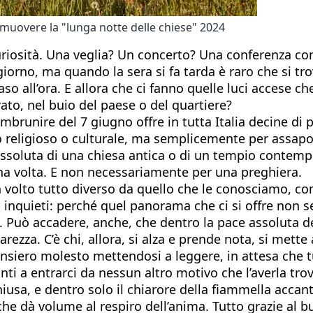
muovere la "lunga notte delle chiese" 2024
riosità. Una veglia? Un concerto? Una conferenza con i
giorno, ma quando la sera si fa tarda è raro che si tro
 caso all’ora. E allora che ci fanno quelle luci accese 
ato, nel buio del paese o del quartiere?
’imbrunire del 7 giugno offre in tutta Italia decine di 
religioso o culturale, ma semplicemente per assaporar
e assoluta di una chiesa antica o di un tempio contem
ona volta. E non necessariamente per una preghiera.
n un volto tutto diverso da quello che le conosciamo,
nno inquieti: perché quel panorama che ci si offre non
 Può accadere, anche, che dentro la pace assoluta de
rezza. C’è chi, allora, si alza e prende nota, si mette
nsiero molesto mettendosi a leggere, in attesa che tu
ti a entrarci da nessun altro motivo che l’averla trov
iusa, e dentro solo il chiarore della fiammella accant
che dà volume al respiro dell’anima. Tutto grazie al bu