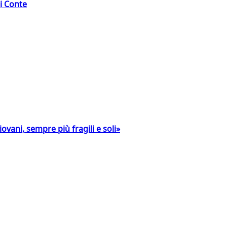
di Conte
ovani, sempre più fragili e soli»