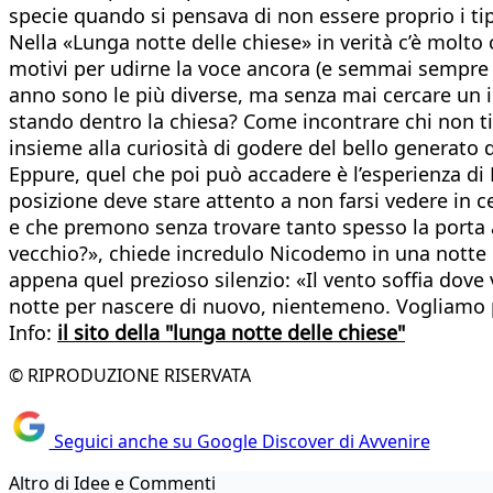
specie quando si pensava di non essere proprio i tipi
Nella «Lunga notte delle chiese» in verità c’è molto 
motivi per udirne la voce ancora (e semmai sempre pi
anno sono le più diverse, ma senza mai cercare un i
stando dentro la chiesa? Come incontrare chi non ti c
insieme alla curiosità di godere del bello generato 
Eppure, quel che poi può accadere è l’esperienza di
posizione deve stare attento a non farsi vedere in c
e che premono senza trovare tanto spesso la porta 
vecchio?», chiede incredulo Nicodemo in una notte di 
appena quel prezioso silenzio: «Il vento soffia dove 
notte per nascere di nuovo, nientemeno. Vogliamo 
Info:
il sito della "lunga notte delle chiese"
© RIPRODUZIONE RISERVATA
Seguici anche su Google Discover di Avvenire
Altro di Idee e Commenti