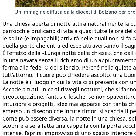
Un'immagine diffusa dalla diocesi di Bolzano per pro
Una chiesa aperta di notte attira naturalmente la cu
parrocchie brulicano di vita a quasi tutte le ore del 
le solite (e impagabili) attività nelle quali non si fa
quella gente che entra ed esce attraversando il sagr
È l’effetto della «Lunga notte delle chiese», che dall
in una navata senza il richiamo di un appuntamento 
forma alla fede. O del silenzio. Perché nella quiet
tutt’attorno, il cuore può chiedere ascolto, una bu
La notte è il luogo in cui la vita ci si presenta co
Accade a tutti, in certi risvegli notturni, che si fa
preoccupazione, fantasie fosche, se non spaventare.
intuizioni e progetti, idee mai apparse con tanta chia
emerso un disegno che incute timori si scaccia il pe
Come può essere diversa, la notte in una chiesa, spin
scoprire a sera fatta una cappella con la porta socch
intense, l’aprirsi improvviso di uno spazio interiore 