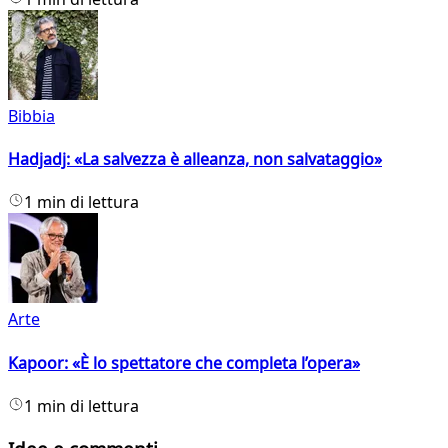
Bibbia
Hadjadj: «La salvezza è alleanza, non salvataggio»
1 min di lettura
Arte
Kapoor: «È lo spettatore che completa l’opera»
1 min di lettura