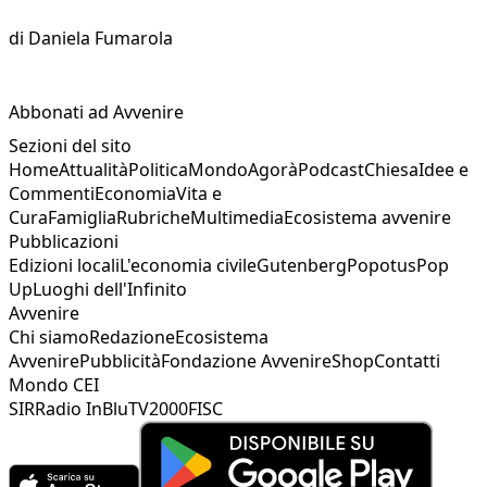
di
Daniela Fumarola
Abbonati ad Avvenire
Sezioni del sito
Home
Attualità
Politica
Mondo
Agorà
Podcast
Chiesa
Idee e
Commenti
Economia
Vita e
Cura
Famiglia
Rubriche
Multimedia
Ecosistema avvenire
Pubblicazioni
Edizioni locali
L'economia civile
Gutenberg
Popotus
Pop
Up
Luoghi dell'Infinito
Avvenire
Chi siamo
Redazione
Ecosistema
Avvenire
Pubblicità
Fondazione Avvenire
Shop
Contatti
Mondo CEI
SIR
Radio InBlu
TV2000
FISC