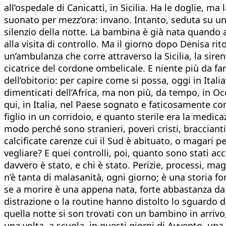
all’ospedale di Canicattì, in Sicilia. Ha le doglie, ma
suonato per mezz’ora: invano. Intanto, seduta su una
silenzio della notte. La bambina è già nata quando 
alla visita di controllo. Ma il giorno dopo Denisa ri
un’ambulanza che corre attraverso la Sicilia, la sire
cicatrice del cordone ombelicale. E niente più da fa
dell’obitorio: per capire come si possa, oggi in Italia
dimenticati dell’Africa, ma non più, da tempo, in 
qui, in Italia, nel Paese sognato e faticosamente co
figlio in un corridoio, e quanto sterile era la medi
modo perché sono stranieri, poveri cristi, braccianti
calcificate carenze cui il Sud è abituato, o magari p
vegliare? E quei controlli, poi, quanto sono stati ac
davvero è stato, e chi è stato. Perizie, processi, mag
n’è tanta di malasanità, ogni giorno; è una storia fo
se a morire è una appena nata, forte abbastanza da 
distrazione o la routine hanno distolto lo sguardo dei
quella notte si son trovati con un bambino in arrivo,
una volta, a scuola, in questi giorni di Avvento, una