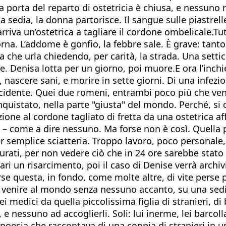
 la porta del reparto di ostetricia è chiusa, e nessuno 
 sedia, la donna partorisce. Il sangue sulle piastrel
arriva un’ostetrica a tagliare il cordone ombelicale.
torna. L’addome è gonfio, la febbre sale. È grave: tant
na che urla chiedendo, per carità, la strada. Una setti
re. Denisa lotta per un giorno, poi muore.E ora l’inch
, nascere sani, e morire in sette giorni. Di una infezio
Occidente. Quei due romeni, entrambi poco più che ve
nquistato, nella parte "giusta" del mondo. Perché, si 
cazione al cordone tagliato di fretta da una ostetrica
 – come a dire nessuno. Ma forse non è così. Quella po
er semplice sciatteria. Troppo lavoro, poco personale,
curati, per non vedere ciò che in 24 ore sarebbe stato
ari un risarcimento, poi il caso di Denise verrà archiv
rse questa, in fondo, come molte altre, di vite perse 
venire al mondo senza nessuno accanto, su una sedia 
 medici da quella piccolissima figlia di stranieri, di b
 e nessuno ad accoglierli. Soli: lui inerme, lei barcol
 poesia che raccontava di una coppia di stranieri in un