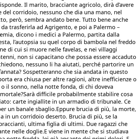
risponde. Il marito, bracciante agricolo, dirà d’avere
le del corridoio, nessuno che dia una mano, nel
Tutto, però, sembra andato bene. Tutto bene anche
o da trasferirla ad Agrigento, e poi a Palermo –
cemia, dicono i medici a Palermo, partita dalla
iesta, l’autopsia su quel corpo di bambola nel freddo
ne di cui si muore nelle favelas, e nei villaggi
ntenni, non si capacitano che possa essere accaduto
chiedono, nessuno li ha aiutati, perché partorire un
 affannata? Sospetteranno che sia andata in questo
rta era chiusa per altre ragioni, altre inefficienze o
 o il sonno, nella notte fonda, di chi doveva
 mortale?Sarà difficile probabilmente stabilire cosa
iato: carte ingiallite in un armadio di tribunale. Ce
per un banale sbaglio.Eppure brucia di più, la morte,
in un corridoio deserto. Brucia di più, se la
raccianti, ultima figlia di ultimi. Due ragazzi che
lante nelle doglie.E viene in mente che si studiava
a notte fredda, lei già ansante dei primi dolori. E