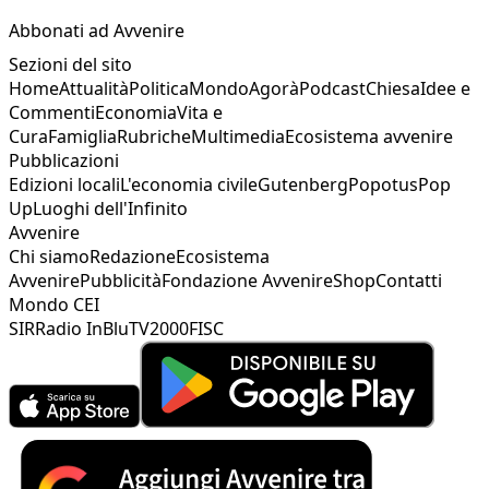
Abbonati ad Avvenire
Sezioni del sito
Home
Attualità
Politica
Mondo
Agorà
Podcast
Chiesa
Idee e
Commenti
Economia
Vita e
Cura
Famiglia
Rubriche
Multimedia
Ecosistema avvenire
Pubblicazioni
Edizioni locali
L'economia civile
Gutenberg
Popotus
Pop
Up
Luoghi dell'Infinito
Avvenire
Chi siamo
Redazione
Ecosistema
Avvenire
Pubblicità
Fondazione Avvenire
Shop
Contatti
Mondo CEI
SIR
Radio InBlu
TV2000
FISC