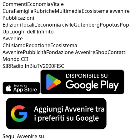
Commenti
Economia
Vita e
Cura
Famiglia
Rubriche
Multimedia
Ecosistema avvenire
Pubblicazioni
Edizioni locali
L'economia civile
Gutenberg
Popotus
Pop
Up
Luoghi dell'Infinito
Avvenire
Chi siamo
Redazione
Ecosistema
Avvenire
Pubblicità
Fondazione Avvenire
Shop
Contatti
Mondo CEI
SIR
Radio InBlu
TV2000
FISC
Segui Avvenire su