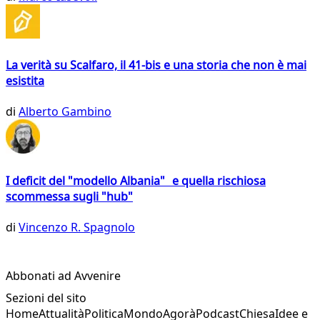
La verità su Scalfaro, il 41-bis e una storia che non è mai
esistita
di
Alberto Gambino
I deficit del "modello Albania" e quella rischiosa
scommessa sugli "hub"
di
Vincenzo R. Spagnolo
Abbonati ad Avvenire
Sezioni del sito
Home
Attualità
Politica
Mondo
Agorà
Podcast
Chiesa
Idee e