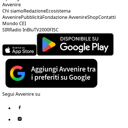
Avvenire
Chi siamo
Redazione
Ecosistema
Avvenire
Pubblicità
Fondazione Avvenire
Shop
Contatti
Mondo CEI
SIR
Radio InBlu
TV2000
FISC
Segui Avvenire su