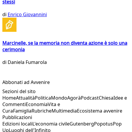
stessi
di
Enrico Giovannini
Marcinelle, se la memoria non diventa azione è solo una
cerimonia
di
Daniela Fumarola
Abbonati ad Avvenire
Sezioni del sito
Home
Attualità
Politica
Mondo
Agorà
Podcast
Chiesa
Idee e
Commenti
Economia
Vita e
Cura
Famiglia
Rubriche
Multimedia
Ecosistema avvenire
Pubblicazioni
Edizioni locali
L'economia civile
Gutenberg
Popotus
Pop
Up
Luoghi dell'Infinito