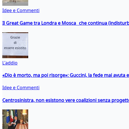
Idee e Commenti
Il Great Game tra Londra e Mosca che continua (indistur
L'addio
«Dio è morto, ma poi risorge»: Guccini, la fede mai avuta 
Idee e Commenti
Centrosinistra, non esistono vere coalizioni senza progett