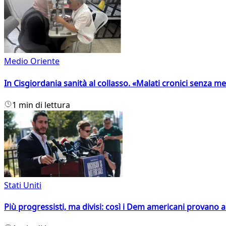
Medio Oriente
In Cisgiordania sanità al collasso. «Malati cronici senza med
1 min di lettura
Stati Uniti
Più progressisti, ma divisi: così i Dem americani provano a 