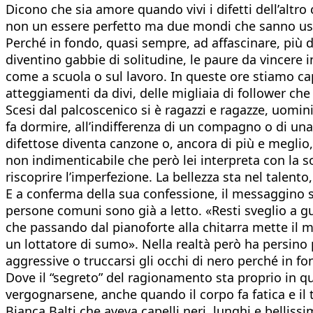
Dicono che sia amore quando vivi i difetti dell’altr
non un essere perfetto ma due mondi che sanno usare 
Perché in fondo, quasi sempre, ad affascinare, più d
diventino gabbie di solitudine, le paure da vincere in
come a scuola o sul lavoro. In queste ore stiamo cap
atteggiamenti da divi, delle migliaia di follower che
Scesi dal palcoscenico si è ragazzi e ragazze, uomin
fa dormire, all’indifferenza di un compagno o di u
difettose diventa canzone o, ancora di più e meglio
non indimenticabile che però lei interpreta con la so
riscoprire l’imperfezione. La bellezza sta nel talento
E a conferma della sua confessione, il messaggino sc
persone comuni sono già a letto. «Resti sveglio a gu
che passando dal pianoforte alla chitarra mette il 
un lottatore di sumo». Nella realtà però ha persino 
aggressive o truccarsi gli occhi di nero perché in f
Dove il “segreto” del ragionamento sta proprio in que
vergognarsene, anche quando il corpo fa fatica e il
Bianca Balti che aveva capelli neri, lunghi e bellis