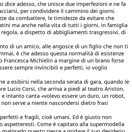
 si dice adesso, che unisce due imperfezioni e ne fa
cciarsi, per condividere il cammino dei giorni.
ezze da combattere, le timidezze da evitare che
ini ma anche nella vita di tutti i giorni, in famiglia
egola, a dispetto di abbigliamenti trasgressivi, di
nto di un amico, alle angosce di un figlio che non ti
emmai, è che adesso questa normalità di esistenze
mo Francesca Michielin a margine di un brano forse
ere sempre invincibili e perfetti, io voglio
me a esibirsi nella seconda serata di gara, quando le
 Lucio Corsi, che arriva a piedi al teatro Ariston,
, e intanto canta «volevo essere un duro, un robot,
 non serve a niente nascondersi dietro frasi
erfetti e fragili, cioè umani. Ed è giusto non
lo aspetteresti. Come è capitato alla supermodella
a malgrado questo riesce a gridare il suo desiderio