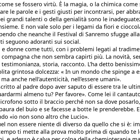
o come se fossero virtù. È la magia, o la chimica come
le parole e i gesti giusti per incontrarsi, per abbra
ei grandi talenti o della genialità sono le inadeguat
sieme. E non vale solo per i legami da fiori e cioccolat
endo che neanche il Festival di Sanremo sfugge alla r
 ti seguono adoranti sui social.
i e donne come tutti, con i problemi legati al tradime
na compagna che non sembra capirti più. La novità, s
, testimonianza, storia, racconto. L’ha detto benissi
lita grintosa dolcezza: « In un mondo che spinge a ess
, ma anche nell’autenticità, nell’essere umani».
ritto al padre dopo aver saputo di essere tra le ulti
ardarmi almeno tu? Per favore». Come lei il cantautore
microfono sotto il braccio perché non sa dove posarlo
paura del buio e se facesse a botte le prenderebbe. E
ondo «io non sono altro che Lucio».
l non essere niente di diverso da quello che si è: imp
 tempo ti mette alla prova molto prima di quando te 
simi, e adesso è calva per colpa della chemioterapia m