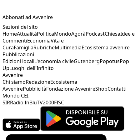
Abbonati ad Avvenire
Sezioni del sito
Home
Attualità
Politica
Mondo
Agorà
Podcast
Chiesa
Idee e
Commenti
Economia
Vita e
Cura
Famiglia
Rubriche
Multimedia
Ecosistema avvenire
Pubblicazioni
Edizioni locali
L'economia civile
Gutenberg
Popotus
Pop
Up
Luoghi dell'Infinito
Avvenire
Chi siamo
Redazione
Ecosistema
Avvenire
Pubblicità
Fondazione Avvenire
Shop
Contatti
Mondo CEI
SIR
Radio InBlu
TV2000
FISC