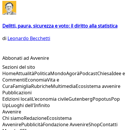
Delitti, paura, sicurezza e voto: il diritto alla statistica
di
Leonardo Becchetti
Abbonati ad Avvenire
Sezioni del sito
Home
Attualità
Politica
Mondo
Agorà
Podcast
Chiesa
Idee e
Commenti
Economia
Vita e
Cura
Famiglia
Rubriche
Multimedia
Ecosistema avvenire
Pubblicazioni
Edizioni locali
L'economia civile
Gutenberg
Popotus
Pop
Up
Luoghi dell'Infinito
Avvenire
Chi siamo
Redazione
Ecosistema
Avvenire
Pubblicità
Fondazione Avvenire
Shop
Contatti