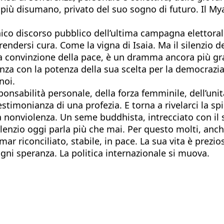
 più disumano, privato del suo sogno di futuro. Il My
unico discorso pubblico dell’ultima campagna elettoral
rendersi cura. Come la vigna di Isaia. Ma il silenzio 
e la convinzione della pace, è un dramma ancora più 
erenza con la potenza della sua scelta per la democra
noi.
onsabilità personale, della forza femminile, dell’unit
estimonianza di una profezia. E torna a rivelarci la s
ella nonviolenza. Un seme buddhista, intrecciato con i
silenzio oggi parla più che mai. Per questo molti, anc
r riconciliato, stabile, in pace. La sua vita è prezios
gni speranza. La politica internazionale si muova.