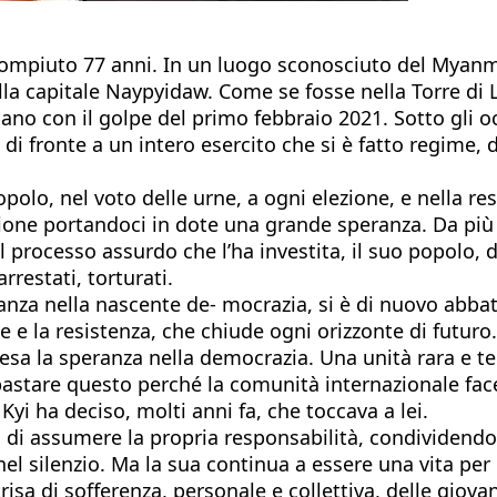
ompiuto 77 anni. In un luogo sconosciuto del Myanma
la capitale Naypyidaw. Come se fosse nella Torre di L
mano con il golpe del primo febbraio 2021. Sotto gli 
 di fronte a un intero esercito che si è fatto regime, d
olo, nel voto delle urne, a ogni elezione, e nella re
azione portandoci in dote una grande speranza. Da più
el processo assurdo che l’ha investita, il suo popolo, 
rrestati, torturati.
anza nella nascente de- mocrazia, si è di nuovo abbat
le e la resistenza, che chiude ogni orizzonte di futu
a la speranza nella democrazia. Una unità rara e ten
bastare questo perché la comunità internazionale face
yi ha deciso, molti anni fa, che toccava a lei.
 di assumere la propria responsabilità, condividendo 
el silenzio. Ma la sua continua a essere una vita per g
trisa di sofferenza, personale e collettiva, delle giov