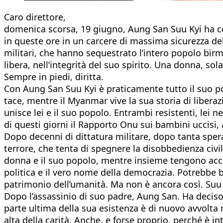
Caro direttore,
domenica scorsa, 19 giugno, Aung San Suu Kyi ha c
in queste ore in un carcere di massima sicurezza del
militari, che hanno sequestrato l’intero popolo bir
libera, nell’integrità del suo spirito. Una donna, sola
Sempre in piedi, diritta.
Con Aung San Suu Kyi è praticamente tutto il suo pop
tace, mentre il Myanmar vive la sua storia di liber
unisce lei e il suo popolo. Entrambi resistenti, lei n
di questi giorni il Rapporto Onu sui bambini uccisi, a
Dopo decenni di dittatura militare, dopo tanta sper
terrore, che tenta di spegnere la disobbedienza civi
donna e il suo popolo, mentre insieme tengono acces
politica e il vero nome della democrazia. Potrebbe 
patrimonio dell’umanità. Ma non è ancora così. Suu K
Dopo l’assassinio di suo padre, Aung San. Ha deciso
parte ultima della sua esistenza è di nuovo avvolta n
alta della carità. Anche, e forse proprio, perché è in