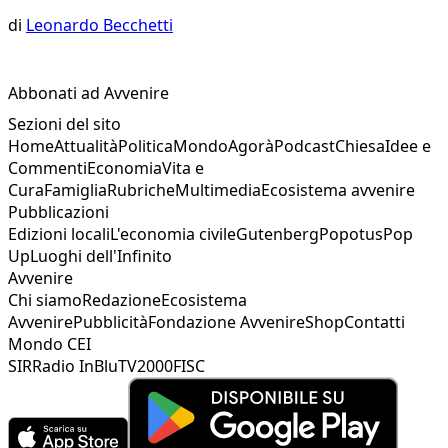
di
Leonardo Becchetti
Abbonati ad Avvenire
Sezioni del sito
Home
Attualità
Politica
Mondo
Agorà
Podcast
Chiesa
Idee e
Commenti
Economia
Vita e
Cura
Famiglia
Rubriche
Multimedia
Ecosistema avvenire
Pubblicazioni
Edizioni locali
L'economia civile
Gutenberg
Popotus
Pop
Up
Luoghi dell'Infinito
Avvenire
Chi siamo
Redazione
Ecosistema
Avvenire
Pubblicità
Fondazione Avvenire
Shop
Contatti
Mondo CEI
SIR
Radio InBlu
TV2000
FISC