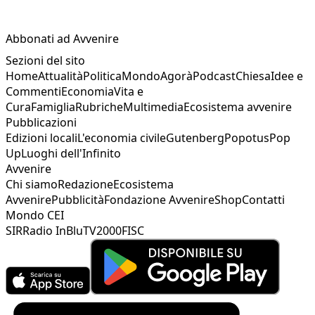
Abbonati ad Avvenire
Sezioni del sito
Home
Attualità
Politica
Mondo
Agorà
Podcast
Chiesa
Idee e
Commenti
Economia
Vita e
Cura
Famiglia
Rubriche
Multimedia
Ecosistema avvenire
Pubblicazioni
Edizioni locali
L'economia civile
Gutenberg
Popotus
Pop
Up
Luoghi dell'Infinito
Avvenire
Chi siamo
Redazione
Ecosistema
Avvenire
Pubblicità
Fondazione Avvenire
Shop
Contatti
Mondo CEI
SIR
Radio InBlu
TV2000
FISC