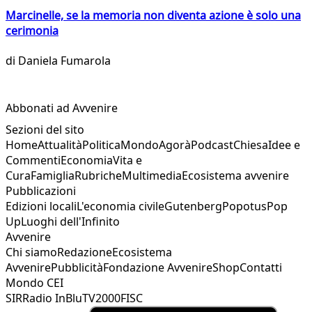
Marcinelle, se la memoria non diventa azione è solo una
cerimonia
di
Daniela Fumarola
Abbonati ad Avvenire
Sezioni del sito
Home
Attualità
Politica
Mondo
Agorà
Podcast
Chiesa
Idee e
Commenti
Economia
Vita e
Cura
Famiglia
Rubriche
Multimedia
Ecosistema avvenire
Pubblicazioni
Edizioni locali
L'economia civile
Gutenberg
Popotus
Pop
Up
Luoghi dell'Infinito
Avvenire
Chi siamo
Redazione
Ecosistema
Avvenire
Pubblicità
Fondazione Avvenire
Shop
Contatti
Mondo CEI
SIR
Radio InBlu
TV2000
FISC