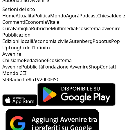
Abbonati ad Avvenire
Sezioni del sito
Home
Attualità
Politica
Mondo
Agorà
Podcast
Chiesa
Idee e
Commenti
Economia
Vita e
Cura
Famiglia
Rubriche
Multimedia
Ecosistema avvenire
Pubblicazioni
Edizioni locali
L'economia civile
Gutenberg
Popotus
Pop
Up
Luoghi dell'Infinito
Avvenire
Chi siamo
Redazione
Ecosistema
Avvenire
Pubblicità
Fondazione Avvenire
Shop
Contatti
Mondo CEI
SIR
Radio InBlu
TV2000
FISC