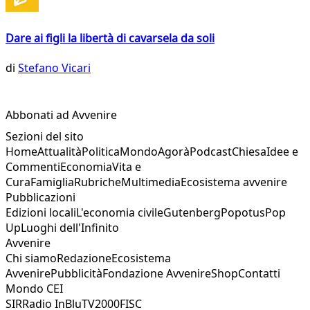
Dare ai figli la libertà di cavarsela da soli
di
Stefano Vicari
Abbonati ad Avvenire
Sezioni del sito
Home
Attualità
Politica
Mondo
Agorà
Podcast
Chiesa
Idee e
Commenti
Economia
Vita e
Cura
Famiglia
Rubriche
Multimedia
Ecosistema avvenire
Pubblicazioni
Edizioni locali
L'economia civile
Gutenberg
Popotus
Pop
Up
Luoghi dell'Infinito
Avvenire
Chi siamo
Redazione
Ecosistema
Avvenire
Pubblicità
Fondazione Avvenire
Shop
Contatti
Mondo CEI
SIR
Radio InBlu
TV2000
FISC