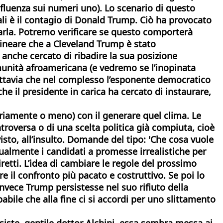
fluenza sui numeri uno). Lo scenario di questo
uali è il contagio di Donald Trump. Ciò ha provocato
tarla. Potremo verificare se questo comporterà
lineare che a Cleveland Trump è stato
anche cercato di ribadire la sua posizione
unità afroamericana (e vedremo se l’inopinata
uttavia che nel complesso l’esponente
democratico
he il presidente in carica ha cercato di instaurare,
ariamente o meno) con il generare quel clima. Le
troversa o di una scelta politica già compiuta, cioè
visto, all’insulto. Domande del tipo: 'Che cosa vuole
ualmente i candidati a promesse irrealistiche per
retti. L’idea di cambiare le regole del prossimo
 il confronto più pacato e costruttivo. Se poi lo
nvece Trump persistesse nel suo rifiuto della
bile che alla fine ci si accordi per uno slittamento
siste, gentile dottor Alchini, essa sembra messa ai