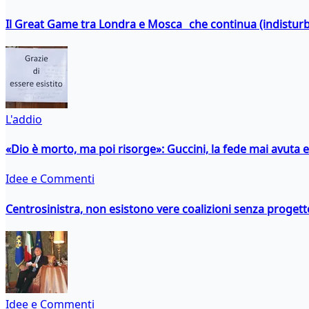
Il Great Game tra Londra e Mosca che continua (indistur
L'addio
«Dio è morto, ma poi risorge»: Guccini, la fede mai avuta 
Idee e Commenti
Centrosinistra, non esistono vere coalizioni senza progett
Idee e Commenti