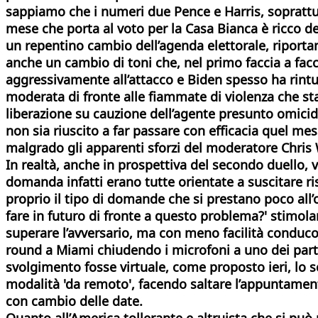
sappiamo che i numeri due Pence e Harris, soprattu
mese che porta al voto per la Casa Bianca è ricco del
un repentino cambio dell’agenda elettorale, riporta
anche un cambio di toni che, nel primo faccia a facci
aggressivamente all’attacco e Biden spesso ha rint
moderata di fronte alle fiammate di violenza che s
liberazione su cauzione dell’agente presunto omicid
non sia riuscito a far passare con efficacia quel me
malgrado gli apparenti sforzi del moderatore
Chris
In realtà, anche in prospettiva del secondo duello, 
domanda infatti erano tutte orientate a suscitare ri
proprio il tipo di domande che si prestano poco all’o
fare in futuro di fronte a questo problema?' stimol
superare l’avversario, ma con meno facilità conducon
round a Miami chiudendo i microfoni a uno dei parte
svolgimento fosse virtuale, come proposto ieri, lo 
modalità 'da remoto', facendo saltare l’appuntamen
con cambio delle date.
Quanto all’America tollerante e altruista che si pu