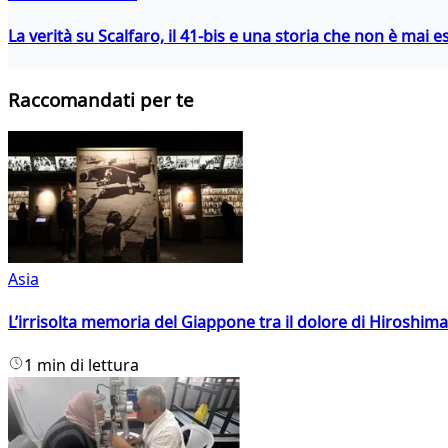
La verità su Scalfaro, il 41-bis e una storia che non è mai es
Raccomandati per te
Asia
L’irrisolta memoria del Giappone tra il dolore di Hiroshima
1 min di lettura