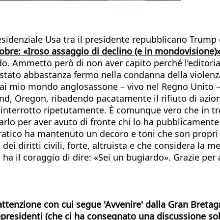
esidenziale Usa tra il presidente repubblicano Trump 
tobre: «Iroso assaggio di declino (e in mondovisione)
. Ammetto però di non aver capito perché l’editorial
 stato abbastanza fermo nella condanna della violenz
mai mio mondo anglosassone – vivo nel Regno Unito –
land, Oregon, ribadendo pacatamente il rifiuto di azio
 interrotto ripetutamente. È comunque vero che in tr
rlo per aver avuto di fronte chi lo ha pubblicamente
cratico ha mantenuto un decoro e toni che son propri
dei diritti civili, forte, altruista e che considera la 
chi ha il coraggio di dire: «Sei un bugiardo». Grazie pe
’attenzione con cui segue 'Avvenire' dalla
Gran Bretagn
cepresidenti (che ci ha consegnato una discussione so