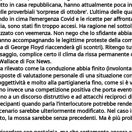
tto in casa repubblicana, hanno attualmente poca in
le proverbiali 'sorprese di ottobre'. L’ultima delle q
ndo in cima l’emergenza Covid e le ricette per affron
a, sono stati fin troppo accesi.
Ha ragione nel sotto
uzzato con veemenza. Non nego che lo sfidante abbia 
tanno accompagnando le legittime proteste della com
a di George Floyd riaccenderà gli scontri). Ritengo t
ssaggio, complice certo il clima da rissa permanente c
 Wallace di Fox News.
va rilevato come la conduzione abbia finito (involont
sposte di valutazione personale di una situazione con
ggettività e molto alla partigianeria fino, come si è 
ano invece una competizione positiva che porta event
o a un discorso distruttivo e ad attacchi reciproci di
cipanti quando parla l’interlocutore potrebbe rendere
scenario sarebbe ulteriormente modificato. Nel caso i
to,
la mossa sarebbe senza precedenti. Ma è più proba
ò ricordare con nostalgia, ma che certamente ancora e