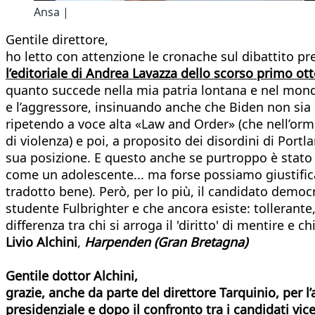
Ansa |
Gentile direttore,
ho letto con attenzione le cronache sul dibattito pr
l’editoriale di Andrea Lavazza dello scorso primo ot
quanto succede nella mia patria lontana e nel mondo
e l’aggressore, insinuando anche che Biden non sia
ripetendo a voce alta «Law and Order» (che nell’or
di violenza) e poi, a proposito dei disordini di Port
sua posizione. E questo anche se purtroppo è stato
come un adolescente... ma forse possiamo giustifica
tradotto bene). Però, per lo più, il candidato demo
studente Fulbrighter e che ancora esiste: tollerante, 
differenza tra chi si arroga il 'diritto' di mentire e 
Livio Alchini
,
Harpenden (Gran Bretagna)
Gentile dottor Alchini,
grazie, anche da parte del direttore Tarquinio, per l
presidenziale e dopo il confronto tra i candidati vi