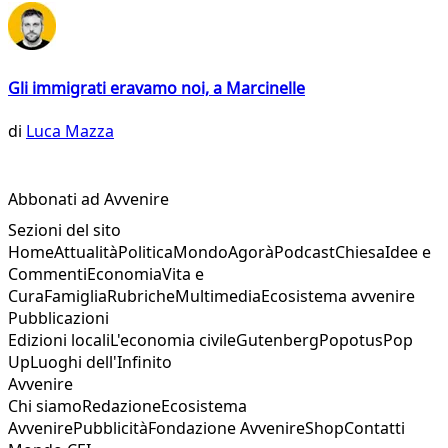
Gli immigrati eravamo noi, a Marcinelle
di
Luca Mazza
Abbonati ad Avvenire
Sezioni del sito
Home
Attualità
Politica
Mondo
Agorà
Podcast
Chiesa
Idee e
Commenti
Economia
Vita e
Cura
Famiglia
Rubriche
Multimedia
Ecosistema avvenire
Pubblicazioni
Edizioni locali
L'economia civile
Gutenberg
Popotus
Pop
Up
Luoghi dell'Infinito
Avvenire
Chi siamo
Redazione
Ecosistema
Avvenire
Pubblicità
Fondazione Avvenire
Shop
Contatti