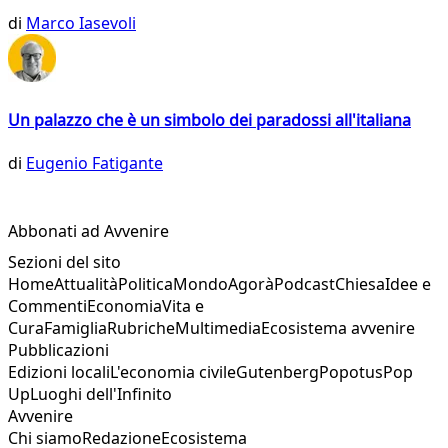
di
Marco Iasevoli
Un palazzo che è un simbolo dei paradossi all'italiana
di
Eugenio Fatigante
Abbonati ad Avvenire
Sezioni del sito
Home
Attualità
Politica
Mondo
Agorà
Podcast
Chiesa
Idee e
Commenti
Economia
Vita e
Cura
Famiglia
Rubriche
Multimedia
Ecosistema avvenire
Pubblicazioni
Edizioni locali
L'economia civile
Gutenberg
Popotus
Pop
Up
Luoghi dell'Infinito
Avvenire
Chi siamo
Redazione
Ecosistema