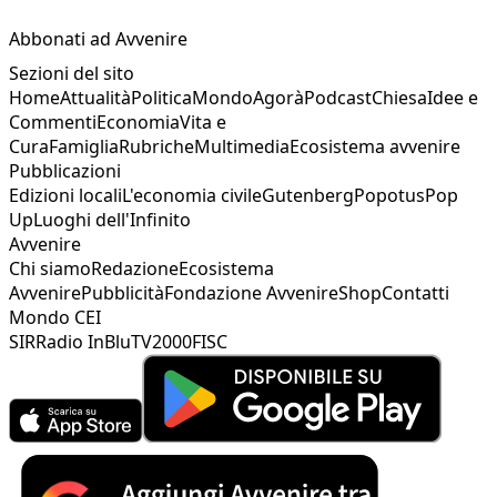
Abbonati ad Avvenire
Sezioni del sito
Home
Attualità
Politica
Mondo
Agorà
Podcast
Chiesa
Idee e
Commenti
Economia
Vita e
Cura
Famiglia
Rubriche
Multimedia
Ecosistema avvenire
Pubblicazioni
Edizioni locali
L'economia civile
Gutenberg
Popotus
Pop
Up
Luoghi dell'Infinito
Avvenire
Chi siamo
Redazione
Ecosistema
Avvenire
Pubblicità
Fondazione Avvenire
Shop
Contatti
Mondo CEI
SIR
Radio InBlu
TV2000
FISC