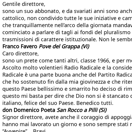
Gentile direttore,
sono un suo abbonato, e da svariati anni sono anche
cattolico, non condivido tutte le sue iniziative e 
che tranquillamente nell’arco della giornata manda
cominciato a parlare di tagli ai fondi del pluralis
trasmissioni di carattere istituzionale. Non le semb
Franco Favero
Pove del Grappa (Vi)
Caro direttore,
sono un prete come tanti altri, classe 1966, e per mo
Ascolto molto volentieri Radio Radicale e la conside
Radicale è una parte buona anche del Partito Radica
che ho sostenuto fin dalla mia giovinezza e che rit
questo Paese bellissimo e smarrito ho deciso di rima
questo mi basta per dire che Dio non si è stancato di
italiano, felice del suo Paese. Benedico tutti.
don Domenico Poeta
San Rocco a Pilli (Si)
Signor direttore, avete anche il coraggio di appoggia
hanno mai lavorato un giorno e sono sempre stati ma
“Avvenire”... Bravi.