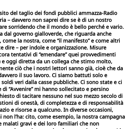
osito del taglio dei fondi pubblici ammazza-Radio
ria – davvero non saprei dire se è di un nostro
are sorridendo che il mondo è bello perché e vario.
cisa dal governo gialloverde, che riguarda anche
t, come la nostra, come “il manifesto” e come altri
ce dire – per indole e organizzazione. Misure
cora tentativi di “emendare” quei provvedimenti
) e oggi diretta da un collega che stimo molto,
ente ciò che i nostri lettori sanno già, cioè che da
avvero il suo lavoro. Ci siamo battuti solo e
 soldi veri dalla casse pubbliche. Ci sono state e ci
e di “Avvenire” mi hanno sollecitato e persino
chiesto di tacitare nessuno nel suo mezzo secolo di
tioni di onestà, di completezza e di responsabilità
zio e risorse a qualcuno. In diverse occasioni,
 chi non l’ha: cito, come esempio, la nostra campagna
 e malati gravi e dei loro familiari che non