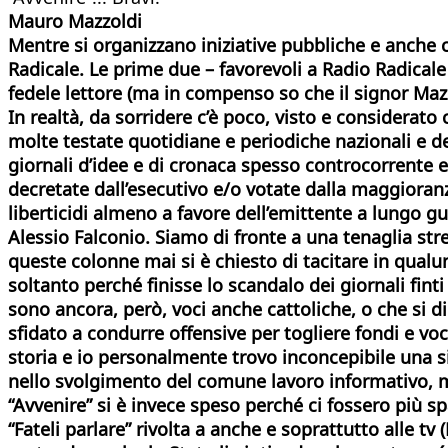
Mauro Mazzoldi
Mentre si organizzano iniziative pubbliche e anche 
Radicale. Le prime due – favorevoli a Radio Radicale 
fedele lettore (ma in compenso so che il signor Mazz
In realtà, da sorridere c’è poco, visto e considerato
molte testate quotidiane e periodiche nazionali e dei
giornali d’idee e di cronaca spesso controcorrente e
decretate dall’esecutivo e/o votate dalla maggioran
liberticidi almeno a favore dell’emittente a lungo g
Alessio Falconio. Siamo di fronte a una tenaglia str
queste colonne mai si è chiesto di tacitare in qualu
soltanto perché finisse lo scandalo dei giornali finti
sono ancora, però, voci anche cattoliche, o che si di
sfidato a condurre offensive per togliere fondi e vo
storia
e io personalmente trovo inconcepibile una si
nello svolgimento del comune lavoro informativo, ma
“Avvenire” si è invece speso perché ci fossero più s
“Fateli parlare” rivolta a anche e soprattutto alle tv 