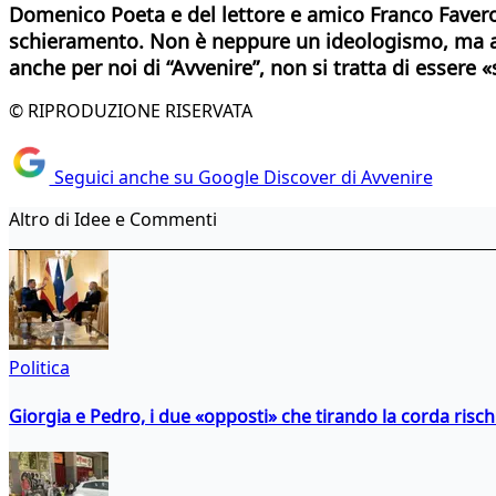
Domenico Poeta e del lettore e amico Franco Favero. I
schieramento. Non è neppure un ideologismo, ma al
anche per noi di “Avvenire”, non si tratta di essere 
© RIPRODUZIONE RISERVATA
Seguici anche su Google Discover di Avvenire
Altro di Idee e Commenti
Politica
Giorgia e Pedro, i due «opposti» che tirando la corda risc