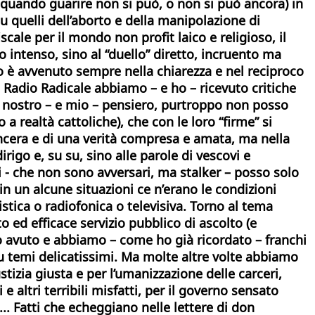
e quando guarire non si può, o non si può ancora) in
 quelli dell’aborto e della manipolazione di
scale per il mondo non profit laico e religioso, il
intenso, sino al “duello” diretto, incruento ma
to è avvenuto sempre nella chiarezza e nel reciproco
 Radio Radicale abbiamo – e ho – ricevuto critiche
el nostro – e mio – pensiero, purtroppo non posso
a realtà cattoliche), che con le loro “firme” si
incera e di una verità compresa e amata, ma nella
rigo e, su su, sino alle parole di vescovi e
tri - che non sono avversari, ma stalker – posso solo
in un alcune situazioni ce n’erano le condizioni
stica o radiofonica o televisiva.
Torno al tema
ed efficace servizio pubblico di ascolto (e
o avuto e abbiamo – come ho già ricordato – franchi
su temi delicatissimi. Ma molte altre volte abbiamo
tizia giusta e per l’umanizzazione delle carceri,
 altri terribili misfatti, per il governo sensato
... Fatti che echeggiano nelle lettere di don