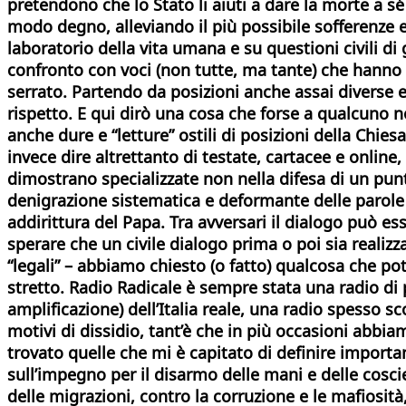
pretendono che lo Stato li aiuti a dare la morte a sé
modo degno, alleviando il più possibile sofferenze
e
laboratorio della vita umana e su questioni civili di g
confronto con voci (non tutte, ma tante) che hanno 
serrato. Partendo da posizioni anche assai diverse e
rispetto. E qui dirò una cosa che forse a qualcuno n
anche dure e “letture” ostili di posizioni della Chi
invece dire altrettanto di testate, cartacee e online,
dimostrano specializzate non nella difesa di un punt
denigrazione
sistematica e deformante delle parole e
addirittura del Papa. Tra avversari il dialogo può es
sperare che un civile dialogo prima o poi sia realizz
“legali” – abbiamo chiesto (o fatto) qualcosa che pot
stretto. Radio Radicale è sempre stata una radio di
amplificazione) dell’Italia reale, una radio spesso
motivi di dissidio, tant’è che in più occasioni abbi
trovato quelle che mi è capitato di definire importan
sull’impegno per il disarmo delle mani e delle coscien
delle migrazioni, contro la corruzione e le mafiosità