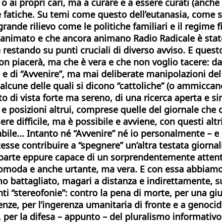
 o ai propri cari, ma a curare e a essere curati (anch
 fatiche.
Su temi come questo dell’eutanasia, come su
rande rilievo come le politiche familiari e il regime fi
animato e che ancora animano Radio Radicale è stato 
 restando su punti cruciali di diverso avviso. E ques
on piacerà, ma che è vera e che non voglio tacere: da
esa e di “Avvenire”, ma mai deliberate manipolazioni d
 alcune delle quali si dicono “cattoliche” (o ammiccano 
o di vista forte ma sereno, di una ricerca aperta e s
 posizioni altrui, comprese quelle del giornale che di
sere difficile, ma è possibile e avviene, con questi al
abile... Intanto né “Avvenire” né io personalmente – e 
esse contribuire a “spegnere” un’altra testata giornali
 parte eppure capace di un sorprendentemente attento 
 scomoda e anche urtante, ma vera. E con essa abbiam
amo battagliato, magari a distanza e indirettamente, 
ti “stereofonie”: contro la pena di morte, per una gius
ze, per l’ingerenza umanitaria di fronte e a genocidi e
, per la difesa – appunto – del pluralismo informativo