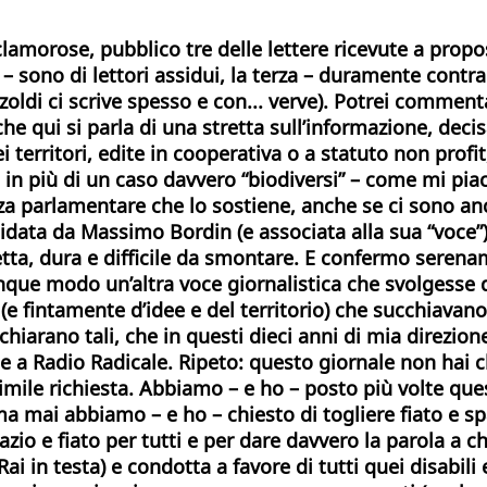
clamorose, pubblico tre delle lettere ricevute a prop
– sono di lettori assidui, la terza – duramente contra
oldi ci scrive spesso e con... verve). Potrei comment
 che qui si parla di una stretta sull’informazione, de
 territori, edite in cooperativa o a statuto non profi
 in più di un caso davvero “biodiversi” – come mi pia
za parlamentare che lo sostiene, anche se ci sono an
uidata da Massimo Bordin (e associata alla sua “voce”
etta, dura e difficile da smontare. E confermo serenam
nque modo un’altra voce giornalistica che svolgesse d
 (e fintamente d’idee e del territorio) che succhiavano
chiarano tali, che in questi dieci anni di mia direzion
ce a Radio Radicale. Ripeto: questo giornale non hai 
mile richiesta. Abbiamo – e ho – posto più volte ques
 mai abbiamo – e ho – chiesto di togliere fiato e spa
pazio e fiato per tutti e per dare davvero la parola a
(Rai in testa) e condotta a favore di tutti quei disabili