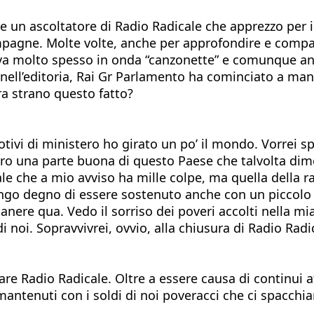
 un ascoltatore di Radio Radicale che apprezzo per il
campagne. Molte volte, anche per approfondire e comp
va molto spesso in onda “canzonette” e comunque anc
mo nell’editoria, Rai Gr Parlamento ha cominciato a m
ra strano questo fatto?
tivi di ministero ho girato un po’ il mondo. Vorrei sp
ro una parte buona di questo Paese che talvolta dimen
le che a mio avviso ha mille colpe, ma quella della 
engo degno di essere sostenuto anche con un piccolo
nere qua. Vedo il sorriso dei poveri accolti nella mia
 noi. Sopravvivrei, ovvio, alla chiusura di Radio Radi
re Radio Radicale. Oltre a essere causa di continui at
ntenuti con i soldi di noi poveracci che ci spacchia