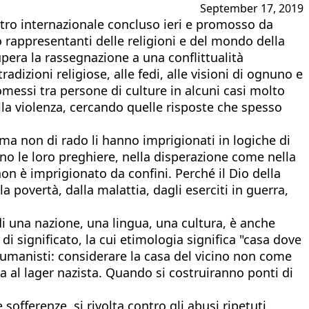
September 17, 2019
ontro internazionale concluso ieri e promosso da
to rappresentanti delle religioni e del mondo della
upera la rassegnazione a una conflittualità
adizioni religiose, alle fedi, alle visioni di ognuno e
messi tra persone di culture in alcuni casi molto
sulla violenza, cercando quelle risposte che spesso
 ma non di rado li hanno imprigionati in logiche di
gono le loro preghiere, nella disperazione come nella
non è imprigionato da confini. Perché il Dio della
 povertà, dalla malattia, dagli eserciti in guerra,
i una nazione, una lingua, una cultura, è anche
significato, la cui etimologia significa "casa dove
i umanisti: considerare la casa del vicino non come
uta al lager nazista. Quando si costruiranno ponti di
fferenze, si rivolta contro gli abusi ripetuti