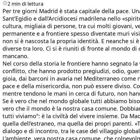
2 min di lettura
Per tre giorni Madrid è stata capitale della pace. Un
Sant’Egidio e dall’Arcidiocesi madrilena nello «spiri
cultura, migliaia di persone, tra cui molti giovani,
permanente e a frontiere spesso diventate muri visibil
non si è nascosta la propria identità. E neanche si 
diverse tra loro. Ci si è riuniti di fronte al mondo d
mancano.
Nel corso della storia le frontiere hanno segnato la 
conflitto, che hanno prodotto pregiudizi, odio, guerr
gioia, dai barconi in avaria nel Mediterraneo come ne
pace e della misericordia, non può essere diviso. Co
mentre tendono le mani in cerca di futuro, non hanno
Se è vero che nel mondo globale tutti abbiamo bisog
vero che il mondo è la nostra casa comune. Dobbiam
tutti viviamo": è la civiltà del vivere insieme. Da M
quella dell’estraneo, ma quella dei propri parenti. «
dialogo e di incontro, tra le case del villaggio globa
L’ambiente, vera nostra casa comune, che colpevolme