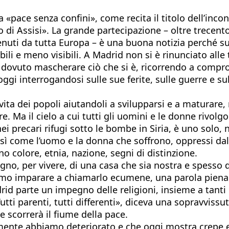
a «pace senza confini», come recita il titolo dell’inc
to di Assisi». La grande partecipazione – oltre trecen
 venuti da tutta Europa – è una buona notizia perché s
i e meno visibili. A Madrid non si è rinunciato alle tr
è dovuto mascherare ciò che si è, ricorrendo a compro
i oggi interrogandosi sulle sue ferite, sulle guerre e 
vita dei popoli aiutandoli a svilupparsi e a maturare,
e. Ma il cielo a cui tutti gli uomini e le donne rivol
i precari rifugi sotto le bombe in Siria, è uno solo, 
sì come l’uomo e la donna che soffrono, oppressi dalla
 colore, etnia, nazione, segni di distinzione.
no, per vivere, di una casa che sia nostra e spesso d
o imparare a chiamarlo ecumene, una parola piena di 
adrid parte un impegno delle religioni, insieme a tant
Tutti parenti, tutti differenti», diceva una sopravviss
le scorrerà il fiume della pace.
nte abbiamo deteriorato e che oggi mostra crepe e so