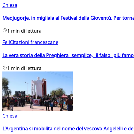
Chiesa
Medjugorje, in migliaia al Festival della Gioventù. Per torn
1 min di lettura
FeliCitazioni francescane
La vera storia della Preghiera semplice, il falso più fam
1 min di lettura
Chiesa
L'Argentina si mobilita nel nome del vescovo Angelelli e dei