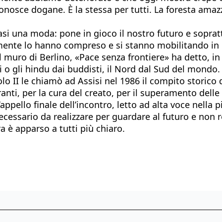
onosce dogane. È la stessa per tutti. La foresta amaz
asi una moda: pone in gioco il nostro futuro e soprat
tamente lo hanno compreso e si stanno mobilitando i
l muro di Berlino, «Pace senza frontiere» ha detto, in
ni o gli hindu dai buddisti, il Nord dal Sud del mondo.
o II le chiamò ad Assisi nel 1986 il compito storico d
ranti, per la cura del creato, per il superamento delle
pello finale dell’incontro, letto ad alta voce nella pi
essario da realizzare per guardare al futuro e non re
a è apparso a tutti più chiaro.