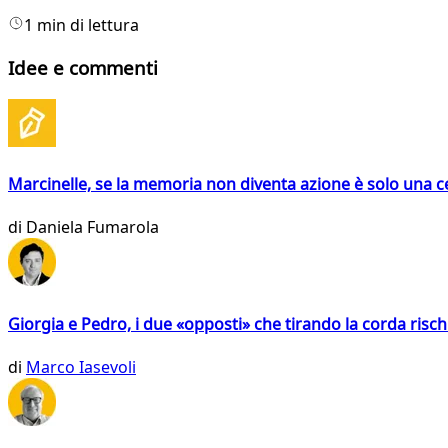
1 min di lettura
Idee e commenti
Marcinelle, se la memoria non diventa azione è solo una 
di
Daniela Fumarola
Giorgia e Pedro, i due «opposti» che tirando la corda risc
di
Marco Iasevoli