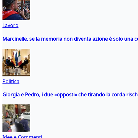
Lavoro
Marcinelle, se la memoria non diventa azione è solo una 
Politica
Giorgia e Pedro, i due «opposti» che tirando la corda risc
Idee e Commenti