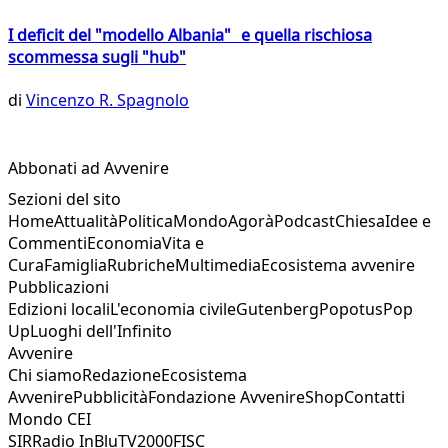
I deficit del "modello Albania" e quella rischiosa
scommessa sugli "hub"
di
Vincenzo R. Spagnolo
Abbonati ad Avvenire
Sezioni del sito
Home
Attualità
Politica
Mondo
Agorà
Podcast
Chiesa
Idee e
Commenti
Economia
Vita e
Cura
Famiglia
Rubriche
Multimedia
Ecosistema avvenire
Pubblicazioni
Edizioni locali
L'economia civile
Gutenberg
Popotus
Pop
Up
Luoghi dell'Infinito
Avvenire
Chi siamo
Redazione
Ecosistema
Avvenire
Pubblicità
Fondazione Avvenire
Shop
Contatti
Mondo CEI
SIR
Radio InBlu
TV2000
FISC