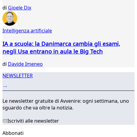
960
di
Gioele Dix
961
962
963
Intelligenza artificiale
964
965
IA a scuola: la Danimarca cambia gli esami,
966
negli Usa entrano in aula le Big Tech
967
...
di
Davide Imeneo
035
036
NEWSLETTER
Le newsletter gratuite di Avvenire: ogni settimana, uno
sguardo che va oltre la notizia.
Iscriviti alle newsletter
Abbonati