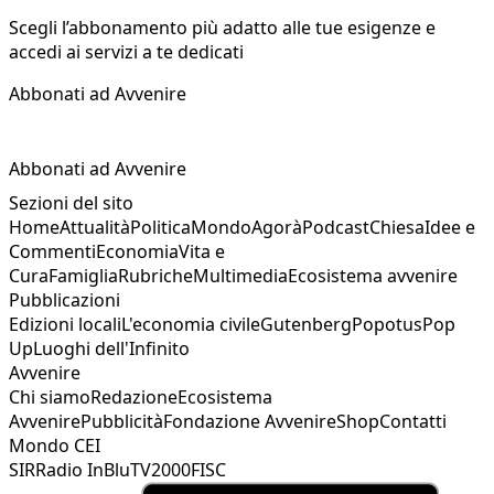
Scegli l’abbonamento più adatto alle tue esigenze e
accedi ai servizi a te dedicati
Abbonati ad Avvenire
Abbonati ad Avvenire
Sezioni del sito
Home
Attualità
Politica
Mondo
Agorà
Podcast
Chiesa
Idee e
Commenti
Economia
Vita e
Cura
Famiglia
Rubriche
Multimedia
Ecosistema avvenire
Pubblicazioni
Edizioni locali
L'economia civile
Gutenberg
Popotus
Pop
Up
Luoghi dell'Infinito
Avvenire
Chi siamo
Redazione
Ecosistema
Avvenire
Pubblicità
Fondazione Avvenire
Shop
Contatti
Mondo CEI
SIR
Radio InBlu
TV2000
FISC