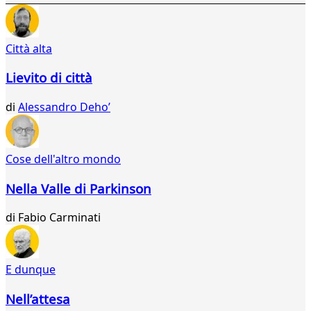
939
940
941
Città alta
942
943
Lievito di città
944
945
di
Alessandro Dehoʼ
946
947
948
949
Cose dell'altro mondo
950
951
Nella Valle di Parkinson
952
953
di
Fabio Carminati
954
955
956
E dunque
957
958
Nell’attesa
959