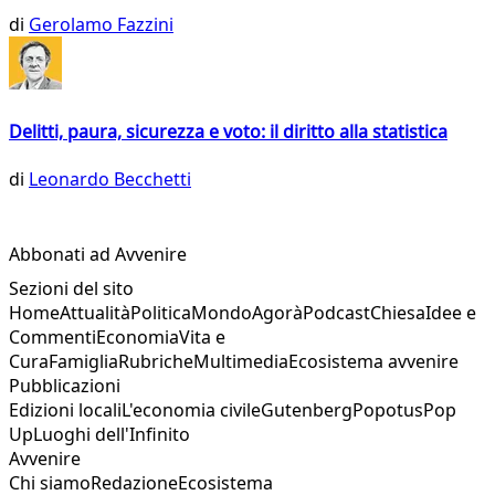
di
Gerolamo Fazzini
Delitti, paura, sicurezza e voto: il diritto alla statistica
di
Leonardo Becchetti
Abbonati ad Avvenire
Sezioni del sito
Home
Attualità
Politica
Mondo
Agorà
Podcast
Chiesa
Idee e
Commenti
Economia
Vita e
Cura
Famiglia
Rubriche
Multimedia
Ecosistema avvenire
Pubblicazioni
Edizioni locali
L'economia civile
Gutenberg
Popotus
Pop
Up
Luoghi dell'Infinito
Avvenire
Chi siamo
Redazione
Ecosistema