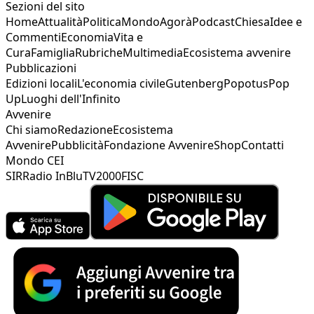
Sezioni del sito
Home
Attualità
Politica
Mondo
Agorà
Podcast
Chiesa
Idee e
Commenti
Economia
Vita e
Cura
Famiglia
Rubriche
Multimedia
Ecosistema avvenire
Pubblicazioni
Edizioni locali
L'economia civile
Gutenberg
Popotus
Pop
Up
Luoghi dell'Infinito
Avvenire
Chi siamo
Redazione
Ecosistema
Avvenire
Pubblicità
Fondazione Avvenire
Shop
Contatti
Mondo CEI
SIR
Radio InBlu
TV2000
FISC