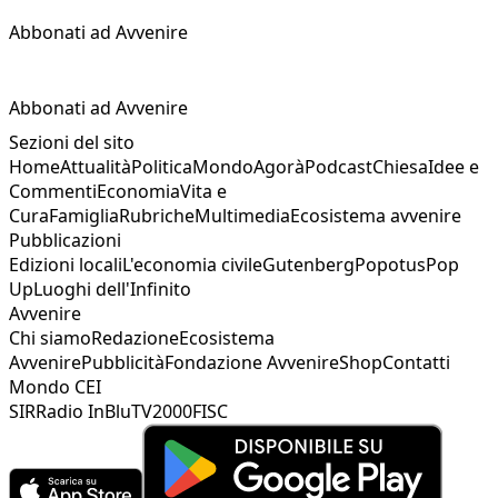
Abbonati ad Avvenire
Abbonati ad Avvenire
Sezioni del sito
Home
Attualità
Politica
Mondo
Agorà
Podcast
Chiesa
Idee e
Commenti
Economia
Vita e
Cura
Famiglia
Rubriche
Multimedia
Ecosistema avvenire
Pubblicazioni
Edizioni locali
L'economia civile
Gutenberg
Popotus
Pop
Up
Luoghi dell'Infinito
Avvenire
Chi siamo
Redazione
Ecosistema
Avvenire
Pubblicità
Fondazione Avvenire
Shop
Contatti
Mondo CEI
SIR
Radio InBlu
TV2000
FISC