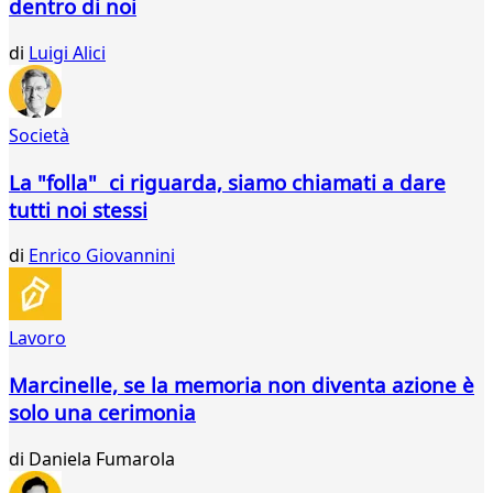
dentro di noi
91
92
di
Luigi Alici
93
94
95
96
Società
97
98
La "folla" ci riguarda, siamo chiamati a dare
99
tutti noi stessi
100
101
di
Enrico Giovannini
102
103
Lavoro
Marcinelle, se la memoria non diventa azione è
solo una cerimonia
di
Daniela Fumarola