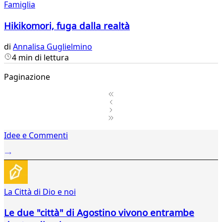
Famiglia
Hikikomori, fuga dalla realtà
di
Annalisa Guglielmino
4 min di lettura
Paginazione
1
Idee e Commenti
2
...
85
86
87
La Città di Dio e noi
88
89
Le due "città" di Agostino vivono entrambe
90