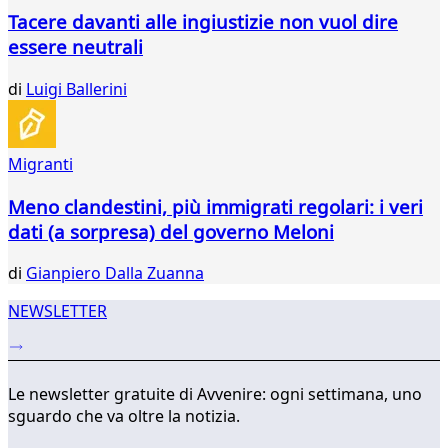
94
Tacere davanti alle ingiustizie non vuol dire
95
essere neutrali
96
97
di
Luigi Ballerini
98
99
100
101
Migranti
102
Meno clandestini, più immigrati regolari: i veri
103
dati (a sorpresa) del governo Meloni
di
Gianpiero Dalla Zuanna
NEWSLETTER
Le newsletter gratuite di Avvenire: ogni settimana, uno
sguardo che va oltre la notizia.