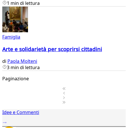
1 min di lettura
Famiglia
Arte e solidarietà per scoprirsi cittadini
di
Paola Molteni
3 min di lettura
Paginazione
1
Idee e Commenti
2
...
73