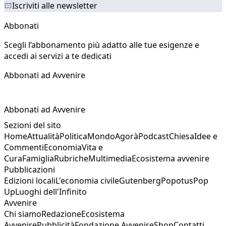
Iscriviti alle newsletter
Abbonati
Scegli l’abbonamento più adatto alle tue esigenze e
accedi ai servizi a te dedicati
Abbonati ad Avvenire
Abbonati ad Avvenire
Sezioni del sito
Home
Attualità
Politica
Mondo
Agorà
Podcast
Chiesa
Idee e
Commenti
Economia
Vita e
Cura
Famiglia
Rubriche
Multimedia
Ecosistema avvenire
Pubblicazioni
Edizioni locali
L'economia civile
Gutenberg
Popotus
Pop
Up
Luoghi dell'Infinito
Avvenire
Chi siamo
Redazione
Ecosistema
Avvenire
Pubblicità
Fondazione Avvenire
Shop
Contatti