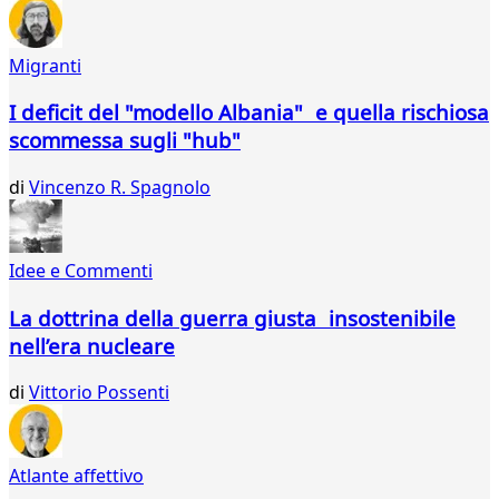
74
75
Migranti
76
77
I deficit del "modello Albania" e quella rischiosa
78
scommessa sugli "hub"
79
80
di
Vincenzo R. Spagnolo
81
82
83
84
Idee e Commenti
85
86
La dottrina della guerra giusta insostenibile
87
nell’era nucleare
88
89
di
Vittorio Possenti
90
91
92
Atlante affettivo
93