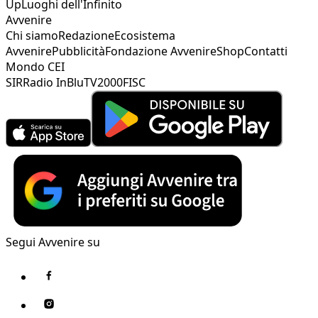
Up
Luoghi dell'Infinito
Avvenire
Chi siamo
Redazione
Ecosistema
Avvenire
Pubblicità
Fondazione Avvenire
Shop
Contatti
Mondo CEI
SIR
Radio InBlu
TV2000
FISC
Segui Avvenire su