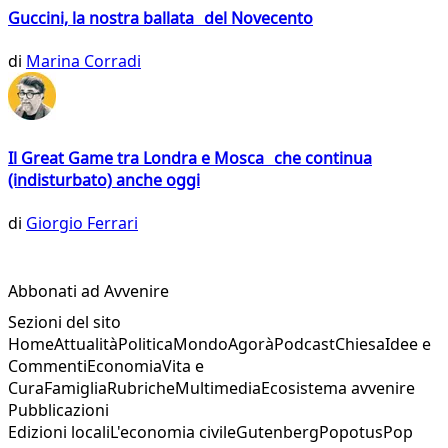
Guccini, la nostra ballata del Novecento
di
Marina Corradi
Il Great Game tra Londra e Mosca che continua
(indisturbato) anche oggi
di
Giorgio Ferrari
Abbonati ad Avvenire
Sezioni del sito
Home
Attualità
Politica
Mondo
Agorà
Podcast
Chiesa
Idee e
Commenti
Economia
Vita e
Cura
Famiglia
Rubriche
Multimedia
Ecosistema avvenire
Pubblicazioni
Edizioni locali
L'economia civile
Gutenberg
Popotus
Pop