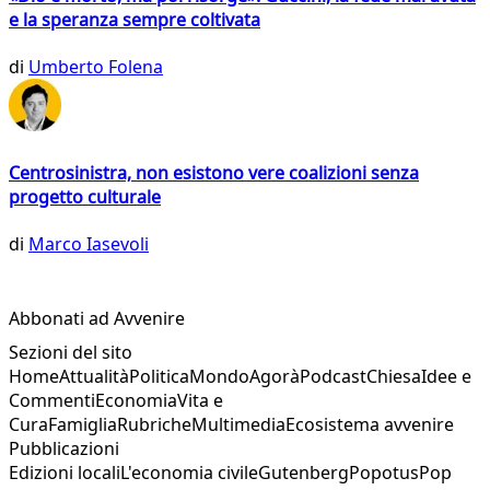
e la speranza sempre coltivata
di
Umberto Folena
Centrosinistra, non esistono vere coalizioni senza
progetto culturale
di
Marco Iasevoli
Abbonati ad Avvenire
Sezioni del sito
Home
Attualità
Politica
Mondo
Agorà
Podcast
Chiesa
Idee e
Commenti
Economia
Vita e
Cura
Famiglia
Rubriche
Multimedia
Ecosistema avvenire
Pubblicazioni
Edizioni locali
L'economia civile
Gutenberg
Popotus
Pop