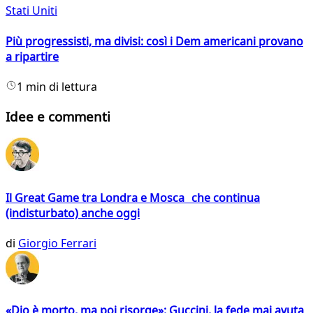
Stati Uniti
Più progressisti, ma divisi: così i Dem americani provano
a ripartire
1 min di lettura
Idee e commenti
Il Great Game tra Londra e Mosca che continua
(indisturbato) anche oggi
di
Giorgio Ferrari
«Dio è morto, ma poi risorge»: Guccini, la fede mai avuta