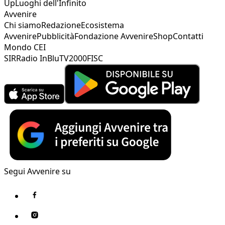
Up
Luoghi dell'Infinito
Avvenire
Chi siamo
Redazione
Ecosistema
Avvenire
Pubblicità
Fondazione Avvenire
Shop
Contatti
Mondo CEI
SIR
Radio InBlu
TV2000
FISC
Segui Avvenire su