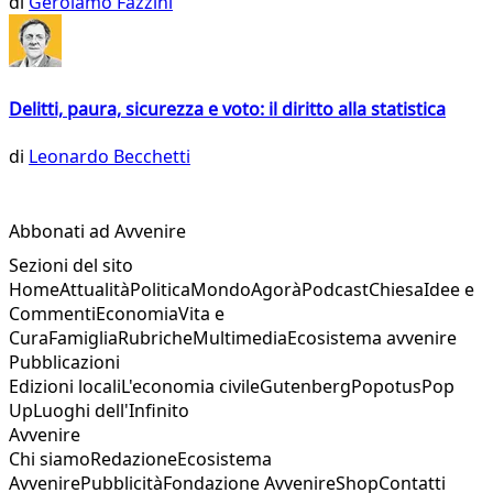
di
Gerolamo Fazzini
Delitti, paura, sicurezza e voto: il diritto alla statistica
di
Leonardo Becchetti
Abbonati ad Avvenire
Sezioni del sito
Home
Attualità
Politica
Mondo
Agorà
Podcast
Chiesa
Idee e
Commenti
Economia
Vita e
Cura
Famiglia
Rubriche
Multimedia
Ecosistema avvenire
Pubblicazioni
Edizioni locali
L'economia civile
Gutenberg
Popotus
Pop
Up
Luoghi dell'Infinito
Avvenire
Chi siamo
Redazione
Ecosistema
Avvenire
Pubblicità
Fondazione Avvenire
Shop
Contatti