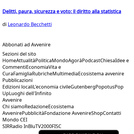
Delitti, paura, sicurezza e voto: il diritto alla statistica
di
Leonardo Becchetti
Abbonati ad Avvenire
Sezioni del sito
Home
Attualità
Politica
Mondo
Agorà
Podcast
Chiesa
Idee e
Commenti
Economia
Vita e
Cura
Famiglia
Rubriche
Multimedia
Ecosistema avvenire
Pubblicazioni
Edizioni locali
L'economia civile
Gutenberg
Popotus
Pop
Up
Luoghi dell'Infinito
Avvenire
Chi siamo
Redazione
Ecosistema
Avvenire
Pubblicità
Fondazione Avvenire
Shop
Contatti
Mondo CEI
SIR
Radio InBlu
TV2000
FISC