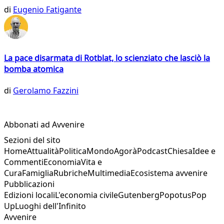
di
Eugenio Fatigante
La pace disarmata di Rotblat, lo scienziato che lasciò la
bomba atomica
di
Gerolamo Fazzini
Abbonati ad Avvenire
Sezioni del sito
Home
Attualità
Politica
Mondo
Agorà
Podcast
Chiesa
Idee e
Commenti
Economia
Vita e
Cura
Famiglia
Rubriche
Multimedia
Ecosistema avvenire
Pubblicazioni
Edizioni locali
L'economia civile
Gutenberg
Popotus
Pop
Up
Luoghi dell'Infinito
Avvenire