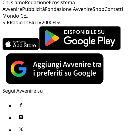
Chi siamo
Redazione
Ecosistema
Avvenire
Pubblicità
Fondazione Avvenire
Shop
Contatti
Mondo CEI
SIR
Radio InBlu
TV2000
FISC
Segui Avvenire su