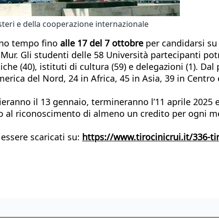
esteri e della cooperazione internazionale
anno tempo fino
alle 17 del 7 ottobre
per candidarsi s
ur. Gli studenti delle 58 Università partecipanti po
he (40), istituti di cultura (59) e delegazioni (1). Dal
merica del Nord, 24 in Africa, 45 in Asia, 39 in Centr
nizieranno il 13 gennaio, termineranno l’11 aprile 202
iritto al riconoscimento di almeno un credito per ogni
 essere scaricati su:
https://www.tirocinicrui.it/336-t